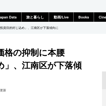
apan Data
旅と暮らし
動画/Live
Books
Cin
投資目的封じ込め」、江南区が下落傾向に
宅価格の抑制に本腰
め」、江南区が下落傾
更新