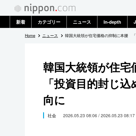
新着
カテゴリー
ニュース
In-depth
J
政治・外交
トップ
Home
ニュース
韓国大統領が住宅価格の抑制に本腰 「
経済・ビジネス
アーカイブ
韓国大統領が住
国際
「投資目的封じ込
社会
向に
文化
科学・技術
社会
2026.05.23 08:06 / 2026.05.23 08:17
暮らし