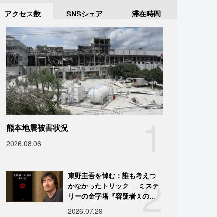
アクセス数
SNSシェア
滞在時間
1
熊本地震被害状況
2026.08.06
2
東野圭吾を悼む：誰も考えつ
かなかったトリック──ミステ
リーの金字塔『容疑者Ｘの献
身』の舞台裏
2026.07.29