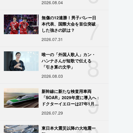
2026.08.04
7
無傷の12連勝！男子バレー日
本代表、国際大会を首位突破
した強さの訳は？
2026.07.31
8
唯一の「外国人歌人」カン・
ハンナさんが短歌で伝える
「引き算の文学」
2026.08.03
9
新幹線に新たな検査用車両
「SOAR」2029年度に導入へ :
ドクターイエローは27年1月に
引退
2026.07.29
東日本大震災以降の大地震一