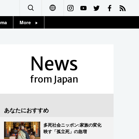
ema
More
English
Topics
简体字
Images
News
繁體字
People
Français
from Japan
東京
Español
お知らせ
العربية
あなたにおすすめ
Русский
多死社会ニッポン:家族の変化
映す「孤立死」の急増