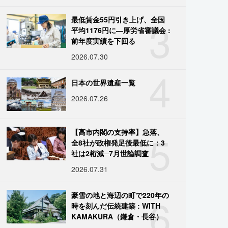
3
最低賃金55円引き上げ、全国
平均1176円に―厚労省審議会 :
前年度実績を下回る
2026.07.30
4
日本の世界遺産一覧
2026.07.26
5
【高市内閣の支持率】急落、
全8社が政権発足後最低に：3
社は2桁減─7月世論調査
2026.07.31
6
豪雪の地と海辺の町で220年の
時を刻んだ伝統建築 : WITH
KAMAKURA（鎌倉・長谷）