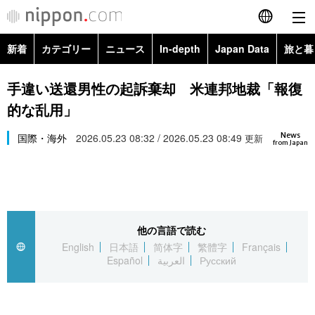
新着
カテゴリー
ニュース
In-depth
Japan Data
旅と暮
English
政治・外交
Topics
手違い送還男性の起訴棄却 米連邦地裁「報復
简体字
的な乱用」
経済・ビジネス
Images
繁體字
カテゴリー
News
国際・海外
2026.05.23 08:32 / 2026.05.23 08:49
更新
from Japan
国際・海外
People
Français
政治・外交
ニュース
社会
東京
Español
経済・ビジネス
トップ
In-depth
文化
お知らせ
العربية
他の言語で読む
English
日本語
简体字
繁體字
Français
国際
アーカイブ
Japan Data
科学・技術
Español
العربية
Русский
Русский
社会
旅と暮らし
暮らし