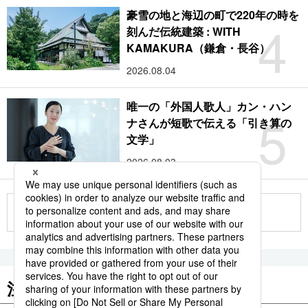
豪雪の地と海辺の町で220年の時を
4
刻んだ伝統建築 : WITH
KAMAKURA（鎌倉・長谷）
2026.08.04
唯一の「外国人歌人」カン・ハン
5
ナさんが短歌で伝える「引き算の
文学」
2026.08.03
もっと見る
注目のキーワード