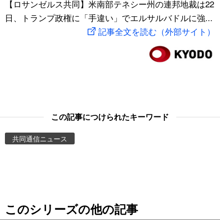
【ロサンゼルス共同】米南部テネシー州の連邦地裁は22
スポーツ・東京2020
文化
動画/Live
日、トランプ政権に「手違い」でエルサルバドルに強...
記事全文を読む（外部サイト）
科学・技術
Books
暮らし
Cinema
スポーツ・東京2020
Topics
この記事につけられたキーワード
Images
共同通信ニュース
People
東京
このシリーズの他の記事
お知らせ