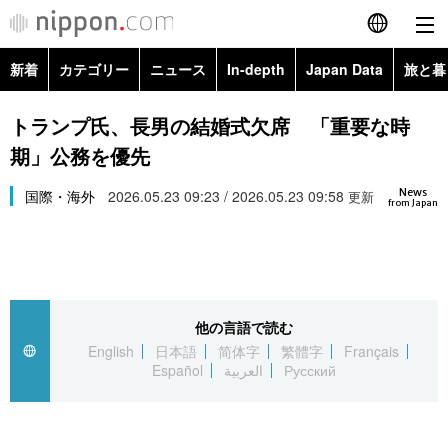
新着
カテゴリー
ニュース
In-depth
Japan Data
旅と暮
English
政治・外交
Topics
トランプ氏、長男の結婚式欠席 「重要な時
简体字
期」公務を優先
経済・ビジネス
Images
繁體字
カテゴリー
News
国際・海外
2026.05.23 09:23 / 2026.05.23 09:58
更新
from Japan
国際・海外
People
Français
政治・外交
ニュース
社会
東京
Español
経済・ビジネス
トップ
In-depth
文化
お知らせ
العربية
他の言語で読む
English
日本語
简体字
繁體字
Français
国際
アーカイブ
Japan Data
科学・技術
Español
العربية
Русский
Русский
社会
旅と暮らし
暮らし