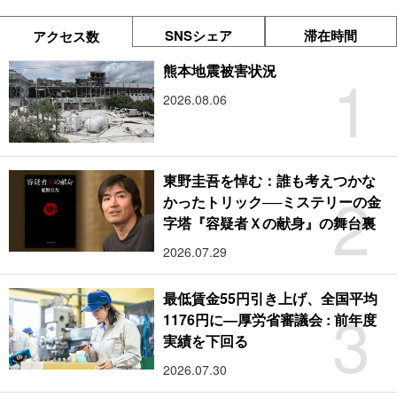
SNSシェア
滞在時間
アクセス数
1
熊本地震被害状況
2026.08.06
東野圭吾を悼む：誰も考えつかな
2
かったトリック──ミステリーの金
字塔『容疑者Ｘの献身』の舞台裏
2026.07.29
最低賃金55円引き上げ、全国平均
3
1176円に―厚労省審議会 : 前年度
実績を下回る
2026.07.30