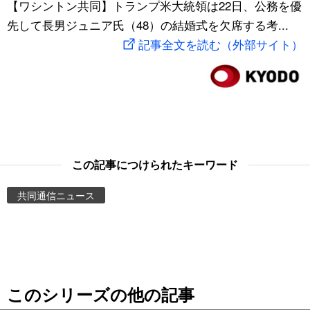
【ワシントン共同】トランプ米大統領は22日、公務を優
スポーツ・東京2020
文化
動画/Live
先して長男ジュニア氏（48）の結婚式を欠席する考...
記事全文を読む（外部サイト）
科学・技術
Books
暮らし
Cinema
スポーツ・東京2020
Topics
この記事につけられたキーワード
Images
共同通信ニュース
People
東京
このシリーズの他の記事
お知らせ