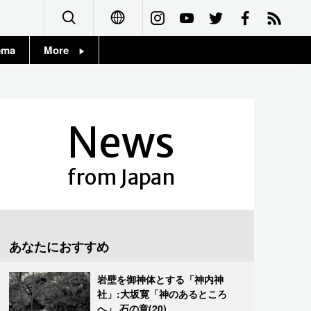
ema
More
English
Topics
简体字
Images
News
繁體字
People
Français
from Japan
東京
Español
お知らせ
العربية
あなたにおすすめ
Русский
岩壁を御神体とする「神内神
社」:大坂寛「神のあるところ
へ」 石の章(20)