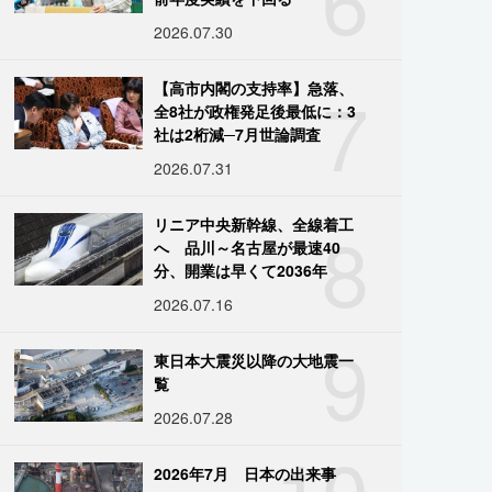
2026.07.30
7
【高市内閣の支持率】急落、
全8社が政権発足後最低に：3
社は2桁減─7月世論調査
2026.07.31
8
リニア中央新幹線、全線着工
へ 品川～名古屋が最速40
分、開業は早くて2036年
2026.07.16
9
東日本大震災以降の大地震一
覧
2026.07.28
10
2026年7月 日本の出来事