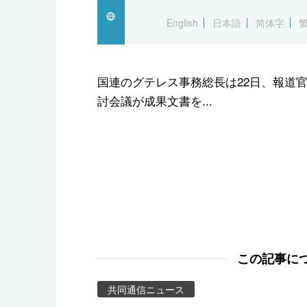
スポーツ・東京2020
English
日本語
简体字
国連のグテレス事務総長は22日、報道
討会議が成果文書を...
この記事に
共同通信ニュース