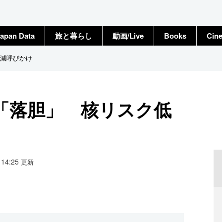
apan Data
旅と暮らし
動画/Live
Books
Cin
減呼びかけ
「落胆」 核リスク低
3 14:25
更新