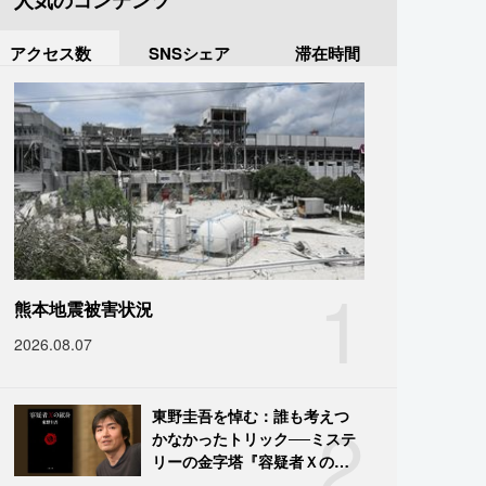
人気のコンテンツ
アクセス数
SNSシェア
滞在時間
1
熊本地震被害状況
2026.08.07
2
東野圭吾を悼む：誰も考えつ
かなかったトリック──ミステ
リーの金字塔『容疑者Ｘの献
身』の舞台裏