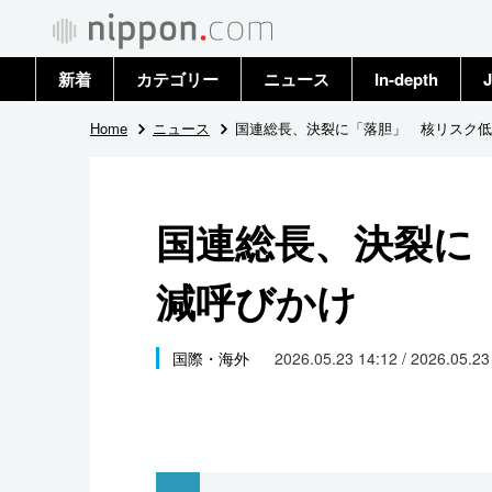
新着
カテゴリー
ニュース
In-depth
J
政治・外交
トップ
Home
ニュース
国連総長、決裂に「落胆」 核リスク低
経済・ビジネス
アーカイブ
国連総長、決裂に
国際
減呼びかけ
社会
文化
国際・海外
2026.05.23 14:12 / 2026.05.2
科学・技術
暮らし