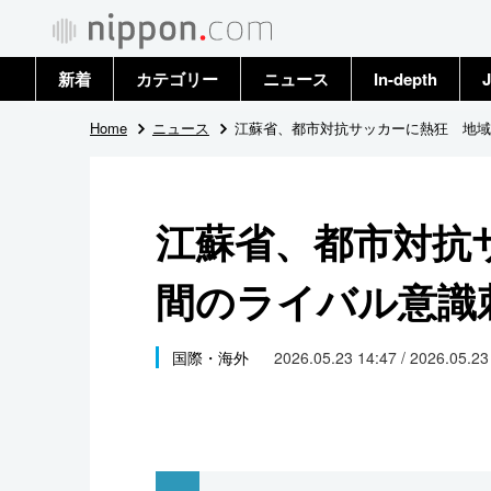
新着
カテゴリー
ニュース
In-depth
J
政治・外交
トップ
Home
ニュース
江蘇省、都市対抗サッカーに熱狂 地域
経済・ビジネス
アーカイブ
江蘇省、都市対抗
国際
間のライバル意識
社会
文化
国際・海外
2026.05.23 14:47 / 2026.05.2
科学・技術
暮らし