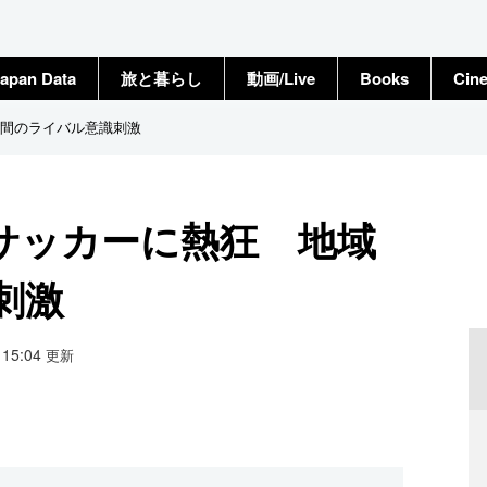
apan Data
旅と暮らし
動画/Live
Books
Cin
間のライバル意識刺激
サッカーに熱狂 地域
刺激
3 15:04
更新