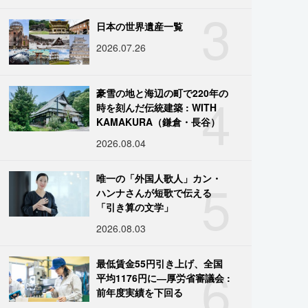
3
日本の世界遺産一覧
2026.07.26
4
豪雪の地と海辺の町で220年の
時を刻んだ伝統建築 : WITH
KAMAKURA（鎌倉・長谷）
2026.08.04
5
唯一の「外国人歌人」カン・
ハンナさんが短歌で伝える
「引き算の文学」
2026.08.03
6
最低賃金55円引き上げ、全国
平均1176円に―厚労省審議会 :
前年度実績を下回る