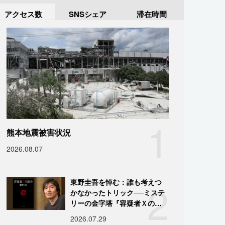
アクセス数
SNSシェア
滞在時間
1
熊本地震被害状況
2026.08.07
2
東野圭吾を悼む：誰も考えつ
かなかったトリック──ミステ
リーの金字塔『容疑者Ｘの献
身』の舞台裏
2026.07.29