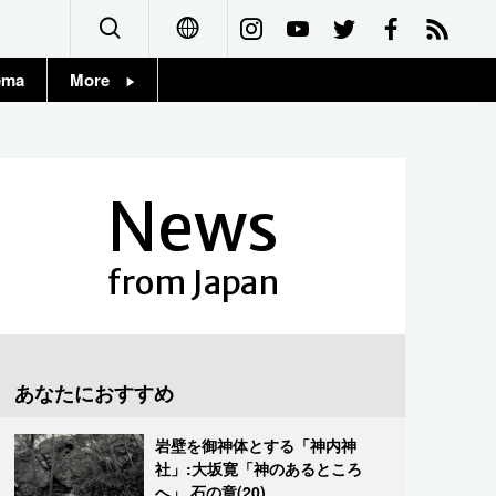
ema
More
English
Topics
简体字
Images
News
繁體字
People
Français
from Japan
東京
Español
お知らせ
العربية
あなたにおすすめ
Русский
岩壁を御神体とする「神内神
社」:大坂寛「神のあるところ
へ」 石の章(20)