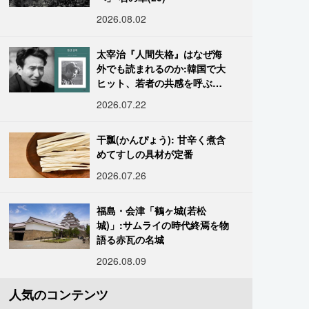
2026.08.02
太宰治『人間失格』はなぜ海
外でも読まれるのか:韓国で大
ヒット、若者の共感を呼ぶ
「道化」の心理
2026.07.22
干瓢(かんぴょう): 甘辛く煮含
めてすしの具材が定番
2026.07.26
福島・会津「鶴ヶ城(若松
城)」:サムライの時代終焉を物
語る赤瓦の名城
2026.08.09
人気のコンテンツ