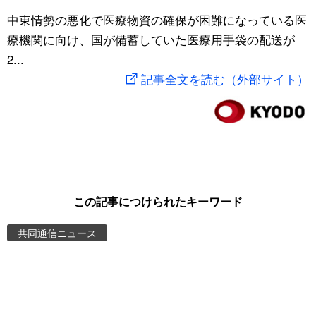
スポーツ・東京2020
中東情勢の悪化で医療物資の確保が困難になっている医
文化
動画/Live
療機関に向け、国が備蓄していた医療用手袋の配送が
2...
科学・技術
Books
記事全文を読む（外部サイト）
暮らし
Cinema
スポーツ・東京2020
Topics
Images
この記事につけられたキーワード
People
共同通信ニュース
東京
お知らせ