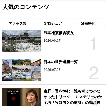
人気のコンテンツ
SNSシェア
滞在時間
アクセス数
1
熊本地震被害状況
2026.08.07
2
日本の世界遺産一覧
2026.07.26
東野圭吾を悼む：誰も考えつかな
3
かったトリック──ミステリーの金
字塔『容疑者Ｘの献身』の舞台裏