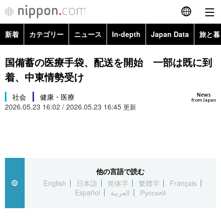
新着
カテゴリー
ニュース
In-depth
Japan Data
旅と暮
English
政治・外交
Topics
国備蓄の医療手袋、配送を開始 一部は既に到
简体字
着、中東情勢受け
経済・ビジネス
Images
繁體字
カテゴリー
News
社会
健康・医療
from Japan
2026.05.23 16:02 / 2026.05.23 16:45
国際・海外
更新
People
Français
政治・外交
ニュース
社会
東京
Español
経済・ビジネス
トップ
In-depth
文化
お知らせ
العربية
他の言語で読む
国際
アーカイブ
Japan Data
科学・技術
English
日本語
简体字
繁體字
Français
Русский
Español
العربية
Русский
社会
旅と暮らし
暮らし