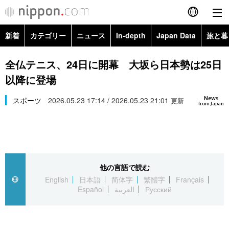
新着
カテゴリー
ニュース
In-depth
Japan Data
旅と暮
English
政治・外交
Topics
全仏テニス、24日に開幕 大坂ら日本勢は25日
简体字
以降に登場
経済・ビジネス
Images
繁體字
カテゴリー
News
スポーツ
2026.05.23 17:14 / 2026.05.23 21:01
更新
from Japan
国際・海外
People
Français
政治・外交
ニュース
社会
東京
Español
経済・ビジネス
トップ
In-depth
文化
お知らせ
العربية
他の言語で読む
English
日本語
简体字
繁體字
Français
国際
アーカイブ
Japan Data
科学・技術
Español
العربية
Русский
Русский
社会
旅と暮らし
暮らし