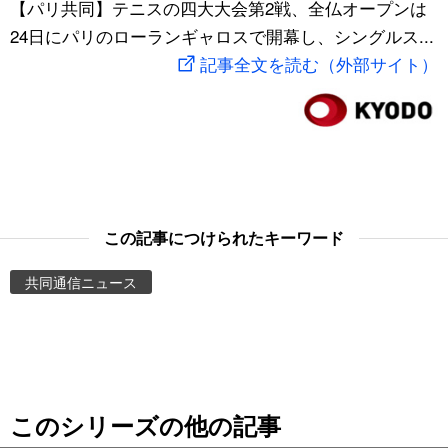
【パリ共同】テニスの四大大会第2戦、全仏オープンは
スポーツ・東京2020
文化
動画/Live
24日にパリのローランギャロスで開幕し、シングルス...
記事全文を読む（外部サイト）
科学・技術
Books
暮らし
Cinema
スポーツ・東京2020
Topics
この記事につけられたキーワード
Images
共同通信ニュース
People
東京
このシリーズの他の記事
お知らせ