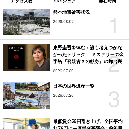
SNSシェア
滞在時間
アクセス数
1
熊本地震被害状況
2026.08.07
東野圭吾を悼む：誰も考えつかな
2
かったトリック──ミステリーの金
字塔『容疑者Ｘの献身』の舞台裏
2026.07.29
3
日本の世界遺産一覧
2026.07.26
最低賃金55円引き上げ、全国平均
1176円に―厚労省審議会 : 前年度