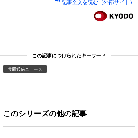
記事全文を読む（外部サイト）
スポーツ・東京2020
文化
動画/Live
科学・技術
Books
暮らし
Cinema
この記事につけられたキーワード
スポーツ・東京2020
Topics
共同通信ニュース
Images
People
このシリーズの他の記事
東京
お知らせ