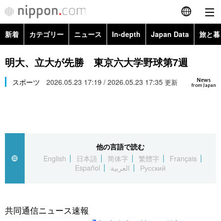
新着
カテゴリー
ニュース
In-depth
Japan Data
旅と暮
English
政治・外交
Topics
明大、立大が先勝 東京六大学野球第7週
简体字
News
経済・ビジネス
スポーツ
2026.05.23 17:19 / 2026.05.23 17:35
Images
更新
繁體字
from Japan
カテゴリー
国際・海外
People
Français
政治・外交
ニュース
社会
東京
Español
他の言語で読む
経済・ビジネス
トップ
In-depth
文化
お知らせ
English
日本語
简体字
繁體字
Français
العربية
Español
العربية
Русский
国際
アーカイブ
Japan Data
科学・技術
Русский
社会
旅と暮らし
暮らし
共同通信ニュース速報