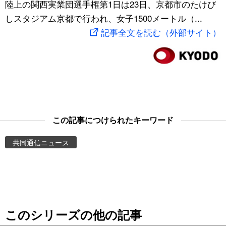
陸上の関西実業団選手権第1日は23日、京都市のたけび
スポーツ・東京2020
文化
動画/Live
しスタジアム京都で行われ、女子1500メートル（...
記事全文を読む（外部サイト）
科学・技術
Books
暮らし
Cinema
スポーツ・東京2020
Topics
この記事につけられたキーワード
Images
共同通信ニュース
People
東京
このシリーズの他の記事
お知らせ