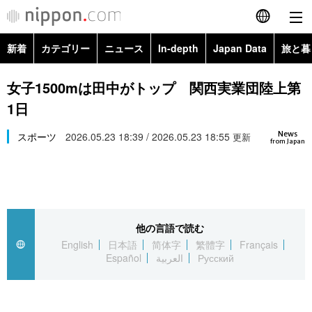
新着
カテゴリー
ニュース
In-depth
Japan Data
旅と暮
English
政治・外交
Topics
女子1500mは田中がトップ 関西実業団陸上第
简体字
1日
経済・ビジネス
Images
繁體字
カテゴリー
News
スポーツ
2026.05.23 18:39 / 2026.05.23 18:55
更新
from Japan
国際・海外
People
Français
政治・外交
ニュース
社会
東京
Español
経済・ビジネス
トップ
In-depth
文化
お知らせ
العربية
他の言語で読む
English
日本語
简体字
繁體字
Français
国際
アーカイブ
Japan Data
科学・技術
Español
العربية
Русский
Русский
社会
旅と暮らし
暮らし