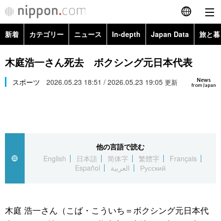
新着
カテゴリー
ニュース
In-depth
Japan Data
旅と暮
English
政治・外交
Topics
木庭浩一さん死去 ボクシング元日本代表
简体字
News
経済・ビジネス
スポーツ
2026.05.23 18:51 / 2026.05.23 19:05
Images
更新
繁體字
from Japan
カテゴリー
国際・海外
People
Français
政治・外交
ニュース
社会
東京
Español
他の言語で読む
経済・ビジネス
トップ
In-depth
文化
お知らせ
English
日本語
简体字
繁體字
Français
العربية
Español
العربية
Русский
国際
アーカイブ
Japan Data
科学・技術
Русский
社会
旅と暮らし
暮らし
木庭 浩一さん（こば・こういち＝ボクシング元日本代