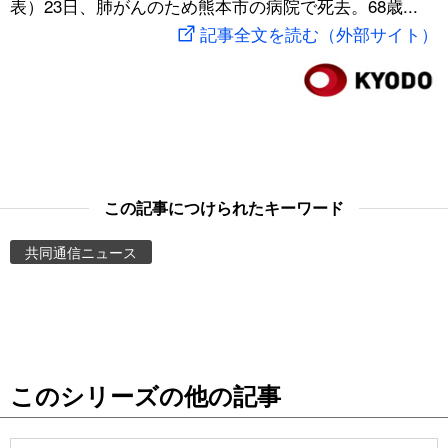
表）23日、肺がんのため熊本市の病院で死去。68歳...
スポーツ・東京2020
文化
動画/Live
記事全文を読む（外部サイト）
科学・技術
Books
暮らし
Cinema
スポーツ・東京2020
Topics
この記事につけられたキーワード
共同通信ニュース
Images
People
東京
このシリーズの他の記事
お知らせ