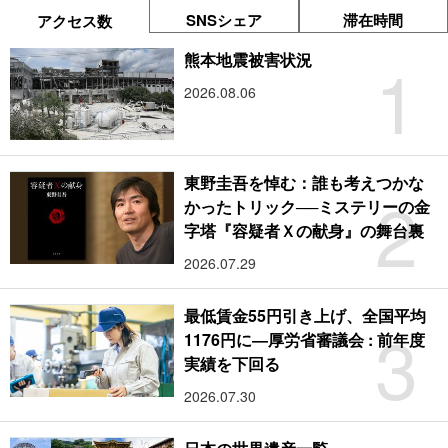
SNSシェア
滞在時間
アクセス数
1
熊本地震被害状況
2026.08.06
東野圭吾を悼む：誰も考えつかな
2
かったトリック──ミステリーの金
字塔『容疑者Ｘの献身』の舞台裏
2026.07.29
最低賃金55円引き上げ、全国平均
3
1176円に―厚労省審議会 : 前年度
実績を下回る
2026.07.30