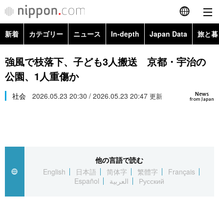
新着
カテゴリー
ニュース
In-depth
Japan Data
旅と暮
English
政治・外交
Topics
強風で枝落下、子ども3人搬送 京都・宇治の
简体字
公園、1人重傷か
経済・ビジネス
Images
繁體字
カテゴリー
News
社会
2026.05.23 20:30 / 2026.05.23 20:47
更新
from Japan
国際・海外
People
Français
政治・外交
ニュース
社会
東京
Español
経済・ビジネス
トップ
In-depth
文化
お知らせ
العربية
他の言語で読む
English
日本語
简体字
繁體字
Français
国際
アーカイブ
Japan Data
科学・技術
Español
العربية
Русский
Русский
社会
旅と暮らし
暮らし