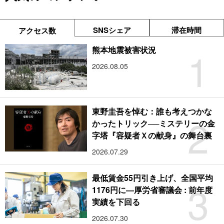
SNSシェア
滞在時間
アクセス数
1
熊本地震被害状況
2026.08.05
東野圭吾を悼む：誰も考えつかな
2
かったトリック──ミステリーの金
字塔『容疑者Ｘの献身』の舞台裏
2026.07.29
最低賃金55円引き上げ、全国平均
3
1176円に―厚労省審議会 : 前年度
実績を下回る
2026.07.30