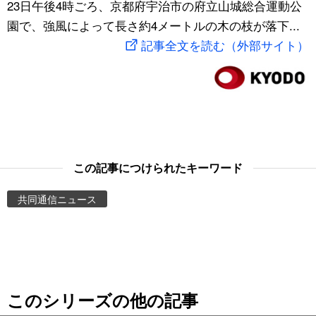
23日午後4時ごろ、京都府宇治市の府立山城総合運動公
スポーツ・東京2020
文化
動画/Live
園で、強風によって長さ約4メートルの木の枝が落下...
記事全文を読む（外部サイト）
科学・技術
Books
暮らし
Cinema
スポーツ・東京2020
Topics
この記事につけられたキーワード
Images
共同通信ニュース
People
東京
このシリーズの他の記事
お知らせ