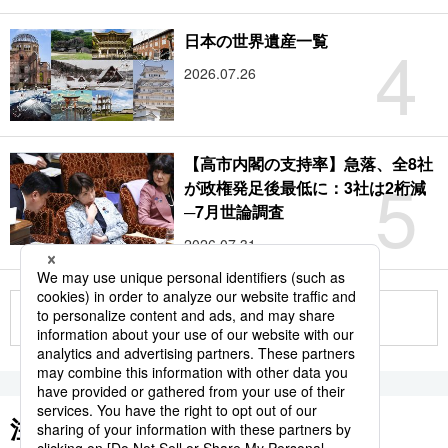
4
日本の世界遺産一覧
2026.07.26
【高市内閣の支持率】急落、全8社
5
が政権発足後最低に：3社は2桁減
─7月世論調査
2026.07.31
もっと見る
注目のキーワード