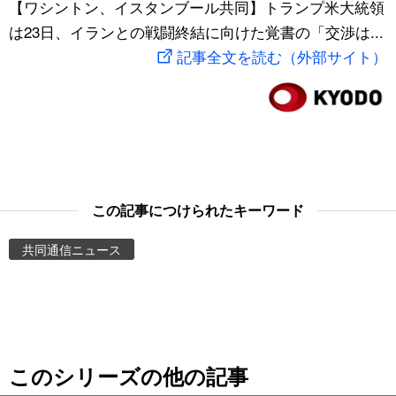
【ワシントン、イスタンブール共同】トランプ米大統領
スポーツ・東京2020
文化
動画/Live
は23日、イランとの戦闘終結に向けた覚書の「交渉は...
記事全文を読む（外部サイト）
科学・技術
Books
暮らし
Cinema
スポーツ・東京2020
Topics
この記事につけられたキーワード
Images
共同通信ニュース
People
東京
このシリーズの他の記事
お知らせ