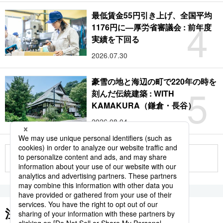
最低賃金55円引き上げ、全国平均
4
1176円に―厚労省審議会 : 前年度
実績を下回る
2026.07.30
豪雪の地と海辺の町で220年の時を
5
刻んだ伝統建築 : WITH
KAMAKURA（鎌倉・長谷）
2026.08.04
もっと見る
注目のキーワード