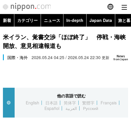
新着
カテゴリー
ニュース
In-depth
Japan Data
旅と暮
English
政治・外交
Topics
米イラン、覚書交渉「ほぼ終了」 停戦・海峡
简体字
開放、意見相違報道も
経済・ビジネス
Images
繁體字
カテゴリー
News
国際・海外
2026.05.24 04:25 / 2026.05.24 22:30
更新
from Japan
国際・海外
People
Français
政治・外交
ニュース
社会
東京
Español
経済・ビジネス
トップ
In-depth
文化
お知らせ
العربية
他の言語で読む
English
日本語
简体字
繁體字
Français
国際
アーカイブ
Japan Data
科学・技術
Español
العربية
Русский
Русский
社会
旅と暮らし
暮らし