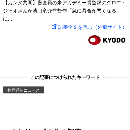
【カンヌ共同】審査員の米アカデミー賞監督のクロエ・
スポーツ・東京2020
文化
動画/Live
ジャオさんが濱口竜介監督作「急に具合が悪くなる」
に...
科学・技術
Books
記事全文を読む（外部サイト）
暮らし
Cinema
スポーツ・東京2020
Topics
Images
この記事につけられたキーワード
共同通信ニュース
People
東京
お知らせ