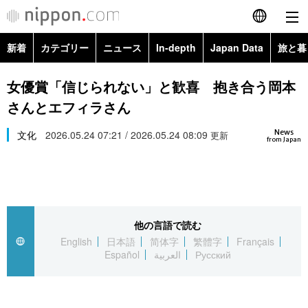
新着
カテゴリー
ニュース
In-depth
Japan Data
旅と暮
English
政治・外交
Topics
女優賞「信じられない」と歓喜 抱き合う岡本
简体字
さんとエフィラさん
経済・ビジネス
Images
繁體字
カテゴリー
News
文化
2026.05.24 07:21 / 2026.05.24 08:09
更新
from Japan
国際・海外
People
Français
政治・外交
ニュース
社会
東京
Español
経済・ビジネス
トップ
In-depth
文化
お知らせ
العربية
他の言語で読む
English
日本語
简体字
繁體字
Français
国際
アーカイブ
Japan Data
科学・技術
Español
العربية
Русский
Русский
社会
旅と暮らし
暮らし