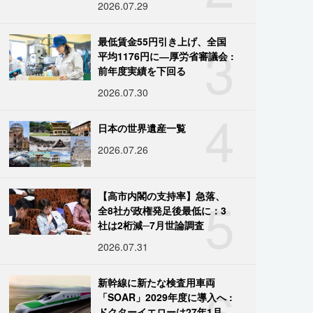
2026.07.29
3
最低賃金55円引き上げ、全国
平均1176円に―厚労省審議会 :
前年度実績を下回る
2026.07.30
4
日本の世界遺産一覧
2026.07.26
5
【高市内閣の支持率】急落、
全8社が政権発足後最低に：3
社は2桁減─7月世論調査
2026.07.31
6
新幹線に新たな検査用車両
「SOAR」2029年度に導入へ :
ドクターイエローは27年1月に