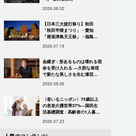
2026.08.02
【日本三大提灯祭り】秋田
「秋田竿燈まつり」・愛知
「尾張津島天王祭」・福島
「二本松の提灯祭り」:おびた
2026.07.18
だしい灯火が夜空を照らす光
の祭典
金継ぎ : 形あるものは壊れる宿
命を受け入れる ―大胆な表現
で新たな美しさを生む漆芸修
復師・末崎広樹
2026.08.06
〈老いるニッポン〉75歳以上
の老老介護世帯37%―国民生
活基礎調査 : 高齢者の1人暮ら
し933万人超
2026.07.23