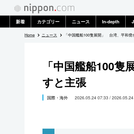
新着
カテゴリー
ニュース
In-depth
J
政治・外交
トップ
Home
ニュース
「中国艦船100隻展開」 台湾、平和脅
経済・ビジネス
アーカイブ
「中国艦船100隻
国際
すと主張
社会
文化
国際・海外
2026.05.24 07:33 / 2026.05.2
科学・技術
暮らし