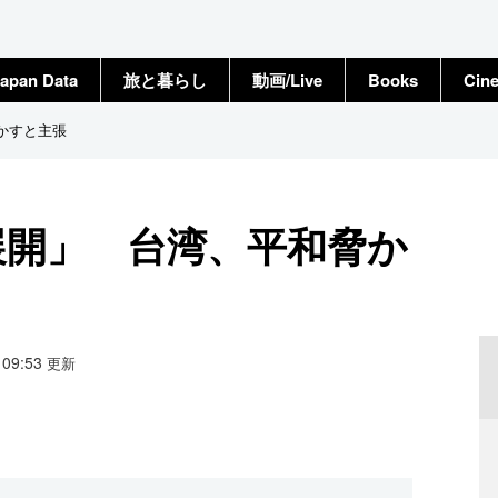
apan Data
旅と暮らし
動画/Live
Books
Cin
かすと主張
展開」 台湾、平和脅か
4 09:53
更新