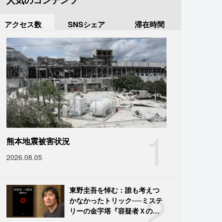
人気のコンテンツ
アクセス数
SNSシェア
滞在時間
1
熊本地震被害状況
2026.08.05
2
東野圭吾を悼む：誰も考えつ
かなかったトリック──ミステ
リーの金字塔『容疑者Ｘの献
身』の舞台裏