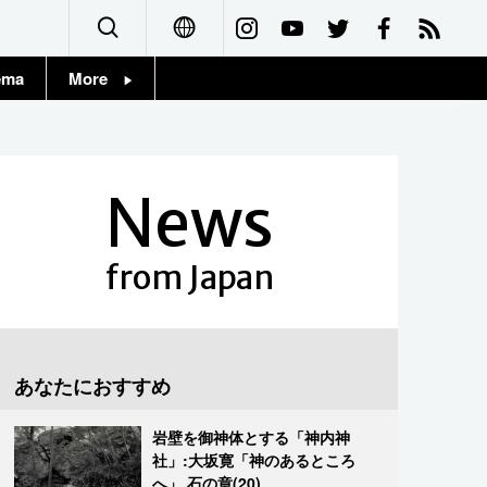
ema
More
English
Topics
简体字
Images
News
繁體字
People
Français
from Japan
東京
Español
お知らせ
العربية
あなたにおすすめ
Русский
岩壁を御神体とする「神内神
社」:大坂寛「神のあるところ
へ」 石の章(20)