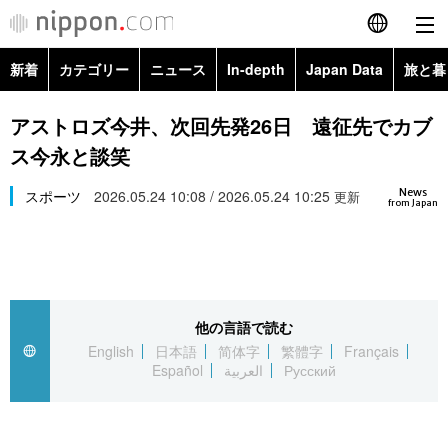
新着
カテゴリー
ニュース
In-depth
Japan Data
旅と暮
English
政治・外交
Topics
アストロズ今井、次回先発26日 遠征先でカブ
简体字
ス今永と談笑
経済・ビジネス
Images
繁體字
カテゴリー
News
スポーツ
2026.05.24 10:08 / 2026.05.24 10:25
更新
from Japan
国際・海外
People
Français
政治・外交
ニュース
社会
東京
Español
経済・ビジネス
トップ
In-depth
文化
お知らせ
العربية
他の言語で読む
English
日本語
简体字
繁體字
Français
国際
アーカイブ
Japan Data
科学・技術
Español
العربية
Русский
Русский
社会
旅と暮らし
暮らし