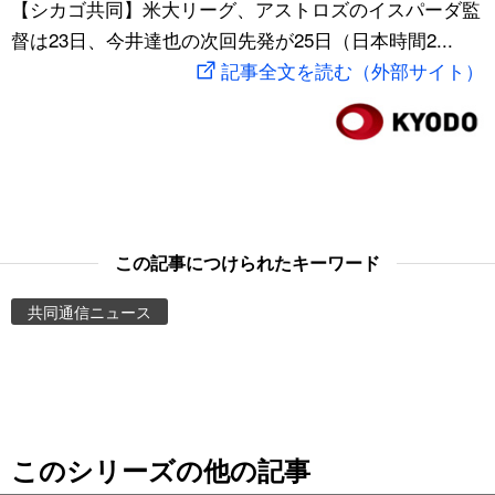
【シカゴ共同】米大リーグ、アストロズのイスパーダ監
スポーツ・東京2020
文化
動画/Live
督は23日、今井達也の次回先発が25日（日本時間2...
記事全文を読む（外部サイト）
科学・技術
Books
暮らし
Cinema
スポーツ・東京2020
Topics
この記事につけられたキーワード
Images
共同通信ニュース
People
東京
このシリーズの他の記事
お知らせ