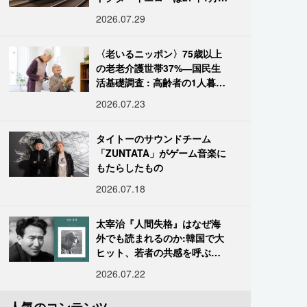
引退
2026.07.29
〈老いるニッポン〉75歳以上
の老老介護世帯37%―国民生
活基礎調査 : 高齢者の1人暮ら
し933万人超
2026.07.23
タイトーのサウンドチーム
「ZUNTATA」がゲーム音楽に
もたらしたもの
2026.07.18
太宰治『人間失格』はなぜ海
外でも読まれるのか:韓国で大
ヒット、若者の共感を呼ぶ
「道化」の心理
2026.07.22