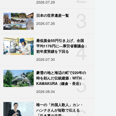
2026.07.29
3
日本の世界遺産一覧
2026.07.26
4
最低賃金55円引き上げ、全国
平均1176円に―厚労省審議会 :
前年度実績を下回る
2026.07.30
5
豪雪の地と海辺の町で220年の
時を刻んだ伝統建築 : WITH
KAMAKURA（鎌倉・長谷）
2026.08.04
6
唯一の「外国人歌人」カン・
ハンナさんが短歌で伝える
「引き算の文学」