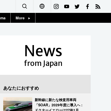
ema
More
English
Topics
简体字
Images
News
繁體字
People
Français
from Japan
東京
Español
お知らせ
العربية
あなたにおすすめ
Русский
新幹線に新たな検査用車両
「SOAR」2029年度に導入へ :
ドクターイエローは27年1月に