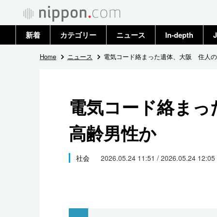
新着
カテゴリー
ニュース
In-depth
J
政治・外交
トップ
Home
ニュース
電気コード絡まった遺体、大阪 住人の
経済・ビジネス
アーカイブ
電気コード絡まっ
国際
高齢男性か
社会
文化
社会
2026.05.24 11:51 / 2026.05.24 12:05
科学・技術
暮らし