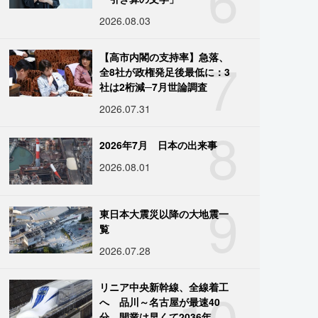
2026.08.03
7
【高市内閣の支持率】急落、
全8社が政権発足後最低に：3
社は2桁減─7月世論調査
2026.07.31
8
2026年7月 日本の出来事
2026.08.01
9
東日本大震災以降の大地震一
覧
2026.07.28
10
リニア中央新幹線、全線着工
へ 品川～名古屋が最速40
分、開業は早くて2036年