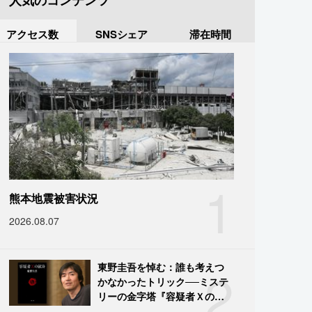
人気のコンテンツ
アクセス数
SNSシェア
滞在時間
1
熊本地震被害状況
2026.08.07
2
東野圭吾を悼む：誰も考えつ
かなかったトリック──ミステ
リーの金字塔『容疑者Ｘの献
身』の舞台裏