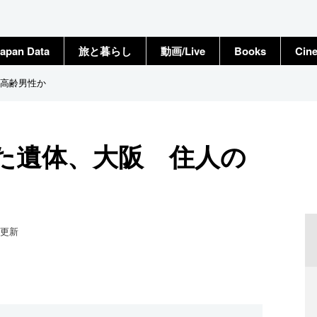
apan Data
旅と暮らし
動画/Live
Books
Cin
高齢男性か
た遺体、大阪 住人の
更新