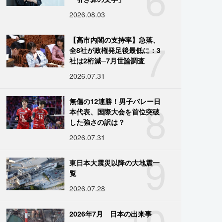
2026.08.03
7
【高市内閣の支持率】急落、
全8社が政権発足後最低に：3
社は2桁減─7月世論調査
2026.07.31
8
無傷の12連勝！男子バレー日
本代表、国際大会を首位突破
した強さの訳は？
2026.07.31
9
東日本大震災以降の大地震一
覧
2026.07.28
10
2026年7月 日本の出来事