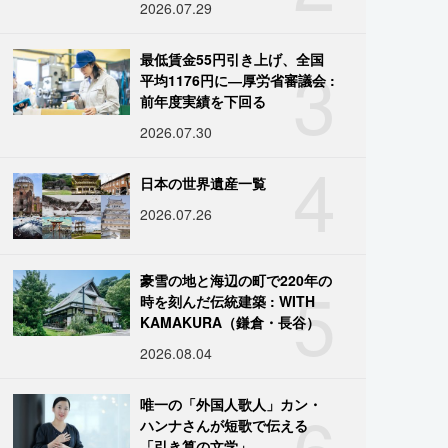
2026.07.29
3
最低賃金55円引き上げ、全国
平均1176円に―厚労省審議会 :
前年度実績を下回る
2026.07.30
4
日本の世界遺産一覧
2026.07.26
5
豪雪の地と海辺の町で220年の
時を刻んだ伝統建築 : WITH
KAMAKURA（鎌倉・長谷）
2026.08.04
6
唯一の「外国人歌人」カン・
ハンナさんが短歌で伝える
「引き算の文学」