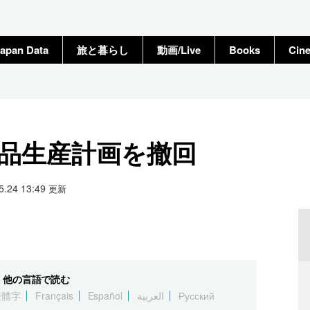
apan Data
旅と暮らし
動画/Live
Books
Cin
部品生産計画を撤回
05.24 13:49
更新
他の言語で読む
繁體字
Français
Español
العربية
Русский