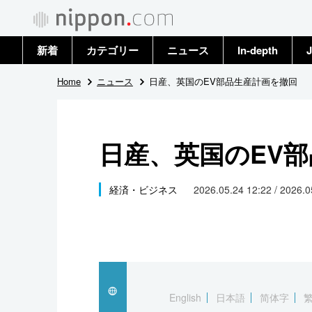
新着
カテゴリー
ニュース
In-depth
J
政治・外交
トップ
Home
ニュース
日産、英国のEV部品生産計画を撤回
経済・ビジネス
アーカイブ
日産、英国のEV
国際
社会
経済・ビジネス
2026.05.24 12:22 / 2026.
文化
科学・技術
暮らし
English
日本語
简体字