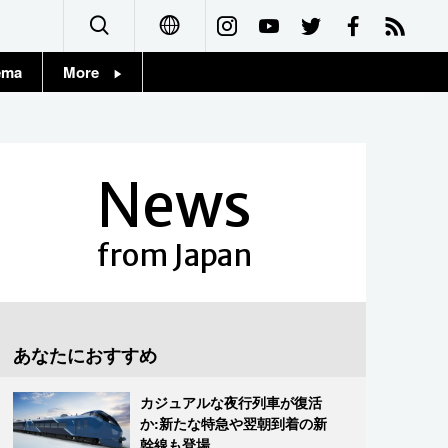
ema
More
English
Topics
简体字
Images
News
繁體字
People
Français
from Japan
東京
Español
お知らせ
العربية
あなたにおすすめ
Русский
カジュアルな夜行列車が復活
か:新たな特急や翌朝到着の新
幹線も登場