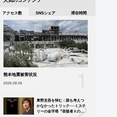
人気のコンテンツ
アクセス数
SNSシェア
滞在時間
1
熊本地震被害状況
2026.08.06
2
東野圭吾を悼む：誰も考えつ
かなかったトリック──ミステ
リーの金字塔『容疑者Ｘの献
身』の舞台裏