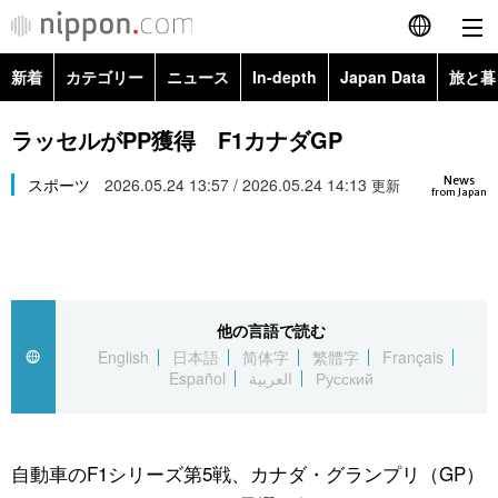
新着
カテゴリー
ニュース
In-depth
Japan Data
旅と暮
English
政治・外交
Topics
ラッセルがPP獲得 F1カナダGP
简体字
News
経済・ビジネス
スポーツ
2026.05.24 13:57 / 2026.05.24 14:13
Images
更新
繁體字
from Japan
カテゴリー
国際・海外
People
Français
政治・外交
ニュース
社会
東京
Español
他の言語で読む
経済・ビジネス
トップ
In-depth
文化
お知らせ
English
日本語
简体字
繁體字
Français
العربية
Español
العربية
Русский
国際
アーカイブ
Japan Data
科学・技術
Русский
社会
旅と暮らし
暮らし
自動車のF1シリーズ第5戦、カナダ・グランプリ（GP）