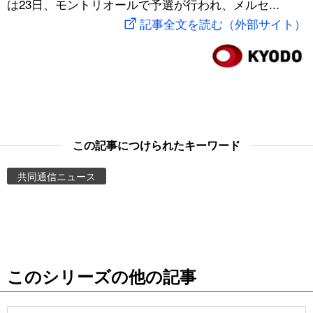
は23日、モントリオールで予選が行われ、メルセ...
スポーツ・東京2020
文化
動画/Live
記事全文を読む（外部サイト）
科学・技術
Books
暮らし
Cinema
スポーツ・東京2020
Topics
この記事につけられたキーワード
共同通信ニュース
Images
People
東京
このシリーズの他の記事
お知らせ