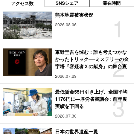
SNSシェア
滞在時間
アクセス数
1
熊本地震被害状況
2026.08.06
東野圭吾を悼む：誰も考えつかな
2
かったトリック──ミステリーの金
字塔『容疑者Ｘの献身』の舞台裏
2026.07.29
最低賃金55円引き上げ、全国平均
3
1176円に―厚労省審議会 : 前年度
実績を下回る
2026.07.30
日本の世界遺産一覧