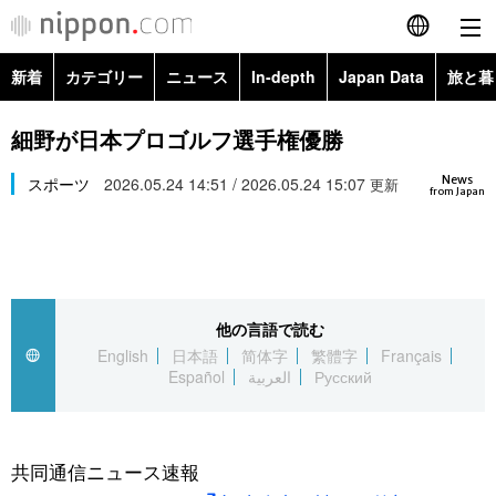
新着
カテゴリー
ニュース
In-depth
Japan Data
旅と暮
English
政治・外交
Topics
細野が日本プロゴルフ選手権優勝
简体字
News
経済・ビジネス
スポーツ
2026.05.24 14:51 / 2026.05.24 15:07
Images
更新
繁體字
from Japan
カテゴリー
国際・海外
People
Français
政治・外交
ニュース
社会
東京
Español
他の言語で読む
経済・ビジネス
トップ
In-depth
文化
お知らせ
English
日本語
简体字
繁體字
Français
العربية
Español
العربية
Русский
国際
アーカイブ
Japan Data
科学・技術
Русский
社会
旅と暮らし
暮らし
共同通信ニュース速報