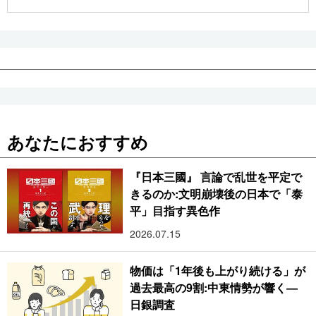
公式SNS
あなたにおすすめ
『日本三國』 言論で乱世を平定で
きるのか:文明崩壊後の日本で「泰
平」目指す異色作
2026.07.15
物価は「1年後も上がり続ける」が
過去最高の9割:中東情勢が響く―
日銀調査