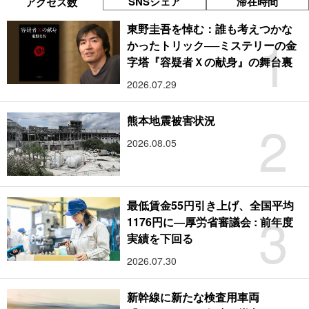
SNSシェア
滞在時間
アクセス数
東野圭吾を悼む：誰も考えつかな
1
かったトリック──ミステリーの金
字塔『容疑者Ｘの献身』の舞台裏
2026.07.29
2
熊本地震被害状況
2026.08.05
最低賃金55円引き上げ、全国平均
3
1176円に―厚労省審議会 : 前年度
実績を下回る
2026.07.30
新幹線に新たな検査用車両