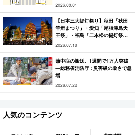
2026.08.01
【日本三大提灯祭り】秋田「秋田
竿燈まつり」・愛知「尾張津島天
王祭」・福島「二本松の提灯祭
り」:おびただしい灯火が夜空を照
2026.07.18
らす光の祭典
熱中症の搬送、1週間で1万人突破
―総務省消防庁 : 災害級の暑さで急
増
2026.07.22
人気のコンテンツ