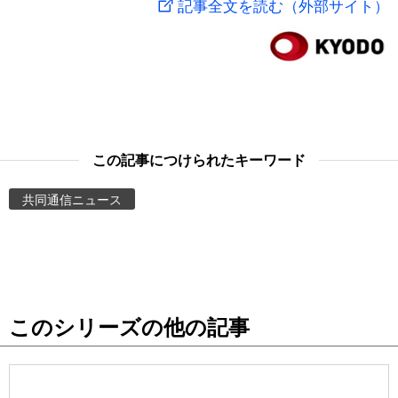
記事全文を読む（外部サイト）
スポーツ・東京2020
文化
動画/Live
科学・技術
Books
暮らし
Cinema
この記事につけられたキーワード
スポーツ・東京2020
Topics
共同通信ニュース
Images
People
このシリーズの他の記事
東京
お知らせ