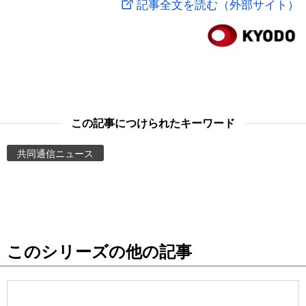
記事全文を読む（外部サイト）
スポーツ・東京2020
文化
動画/Live
科学・技術
Books
暮らし
Cinema
この記事につけられたキーワード
スポーツ・東京2020
Topics
共同通信ニュース
Images
People
このシリーズの他の記事
東京
お知らせ