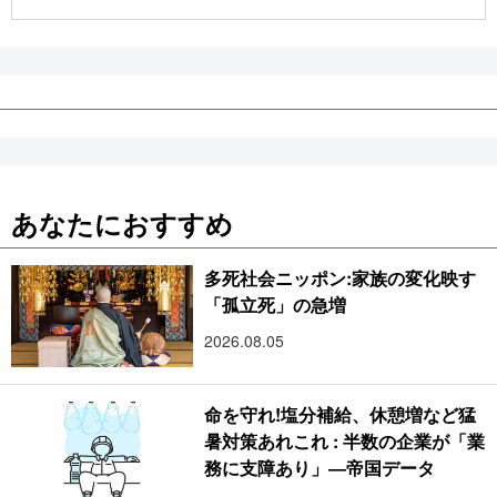
公式SNS
あなたにおすすめ
多死社会ニッポン:家族の変化映す
「孤立死」の急増
2026.08.05
命を守れ!塩分補給、休憩増など猛
暑対策あれこれ : 半数の企業が「業
務に支障あり」―帝国データ