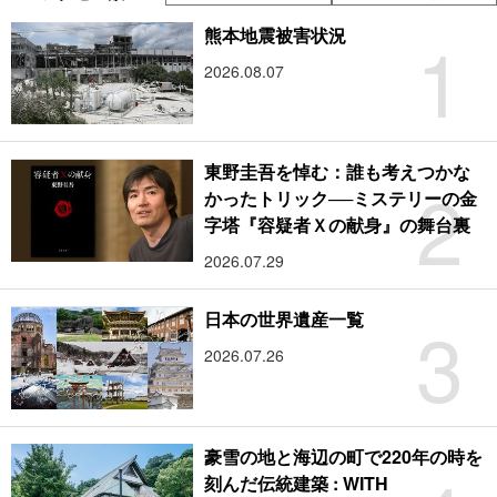
1
熊本地震被害状況
2026.08.07
東野圭吾を悼む：誰も考えつかな
2
かったトリック──ミステリーの金
字塔『容疑者Ｘの献身』の舞台裏
2026.07.29
3
日本の世界遺産一覧
2026.07.26
豪雪の地と海辺の町で220年の時を
刻んだ伝統建築 : WITH