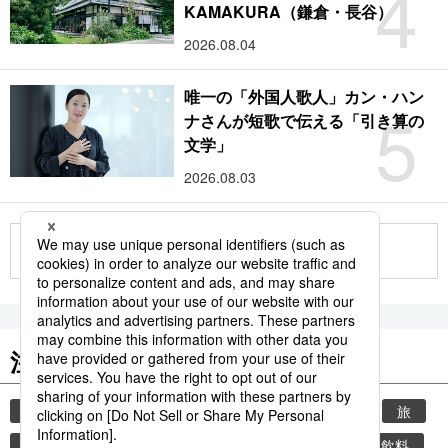
4
KAMAKURA（鎌倉・長谷）
2026.08.04
唯一の「外国人歌人」カン・ハン
5
ナさんが短歌で伝える「引き算の
文学」
2026.08.03
もっと見る
注目のキーワード
共同通信ニュース
時事通信ニュース
観光
旅
お茶
日本茶
熱中症
ペットボトル
飲料