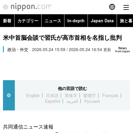
新着
カテゴリー
ニュース
In-depth
Japan Data
旅と暮
English
政治・外交
Topics
米中首脳会談で習氏が高市首相を名指し批判
简体字
News
経済・ビジネス
政治・外交
2026.05.24 15:59 / 2026.05.24 16:54
Images
更新
繁體字
from Japan
カテゴリー
国際・海外
People
Français
政治・外交
ニュース
社会
東京
Español
他の言語で読む
経済・ビジネス
トップ
In-depth
文化
お知らせ
English
日本語
简体字
繁體字
Français
العربية
Español
العربية
Русский
国際
アーカイブ
Japan Data
科学・技術
Русский
社会
旅と暮らし
暮らし
共同通信ニュース速報