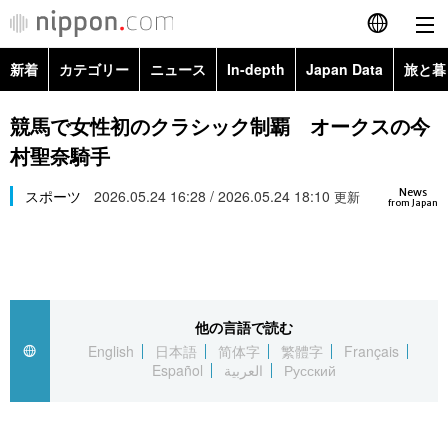
新着
カテゴリー
ニュース
In-depth
Japan Data
旅と暮
English
政治・外交
Topics
競馬で女性初のクラシック制覇 オークスの今
简体字
村聖奈騎手
経済・ビジネス
Images
繁體字
カテゴリー
News
スポーツ
2026.05.24 16:28 / 2026.05.24 18:10
更新
from Japan
国際・海外
People
Français
政治・外交
ニュース
社会
東京
Español
経済・ビジネス
トップ
In-depth
文化
お知らせ
العربية
他の言語で読む
English
日本語
简体字
繁體字
Français
国際
アーカイブ
Japan Data
科学・技術
Español
العربية
Русский
Русский
社会
旅と暮らし
暮らし