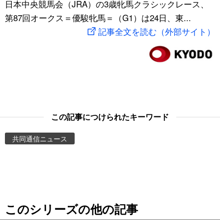
日本中央競馬会（JRA）の3歳牝馬クラシックレース、
スポーツ・東京2020
文化
動画/Live
第87回オークス＝優駿牝馬＝（G1）は24日、東...
記事全文を読む（外部サイト）
科学・技術
Books
暮らし
Cinema
スポーツ・東京2020
Topics
この記事につけられたキーワード
Images
共同通信ニュース
People
東京
このシリーズの他の記事
お知らせ