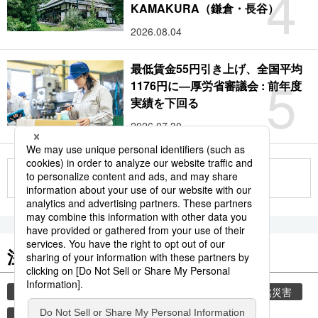
4
KAMAKURA（鎌倉・長谷）
2026.08.04
最低賃金55円引き上げ、全国平均
5
1176円に―厚労省審議会 : 前年度
実績を下回る
2026.07.30
もっと見る
注目のキーワード
共同通信ニュース
気象・災害
災害
自然災害
避難所
時事通信ニュース
旅
観光