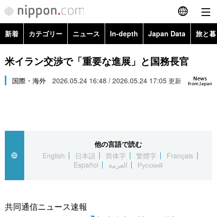
新着
カテゴリー
ニュース
In-depth
Japan Data
旅と暮
English
政治・外交
Topics
米イラン交渉で「重要な進展」と国務長官
简体字
News
経済・ビジネス
国際・海外
2026.05.24 16:48 / 2026.05.24 17:05
Images
更新
繁體字
from Japan
カテゴリー
国際・海外
People
Français
政治・外交
ニュース
社会
東京
Español
他の言語で読む
経済・ビジネス
トップ
In-depth
文化
お知らせ
English
日本語
简体字
繁體字
Français
العربية
Español
العربية
Русский
国際
アーカイブ
Japan Data
科学・技術
Русский
社会
旅と暮らし
暮らし
共同通信ニュース速報