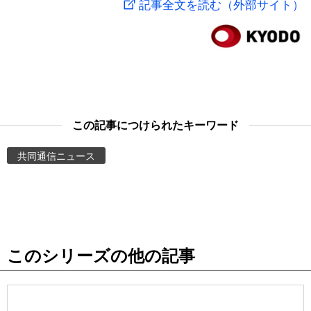
記事全文を読む（外部サイト）
スポーツ・東京2020
文化
動画/Live
科学・技術
Books
暮らし
Cinema
この記事につけられたキーワード
スポーツ・東京2020
Topics
共同通信ニュース
Images
People
このシリーズの他の記事
東京
お知らせ