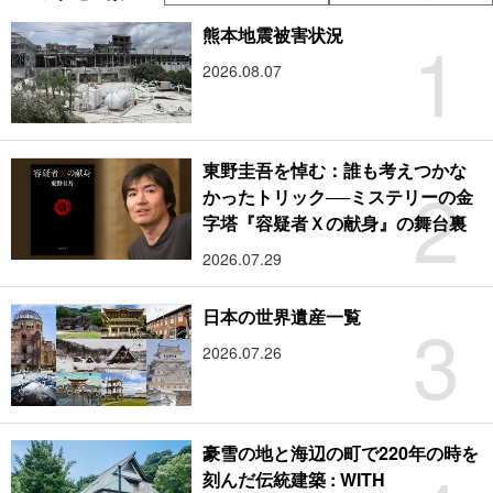
1
熊本地震被害状況
2026.08.07
東野圭吾を悼む：誰も考えつかな
2
かったトリック──ミステリーの金
字塔『容疑者Ｘの献身』の舞台裏
2026.07.29
3
日本の世界遺産一覧
2026.07.26
豪雪の地と海辺の町で220年の時を
刻んだ伝統建築 : WITH