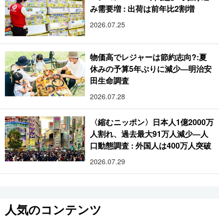
み需要増 : 出荷は前年比2割増
2026.07.25
物価高でレジャーは節約志向?:夏
休みの予算5年ぶりに減少―明治安
田生命調査
2026.07.28
〈縮むニッポン〉日本人1億2000万
人割れ、過去最大91万人減少―人
口動態調査 : 外国人は400万人突破
2026.07.29
人気のコンテンツ