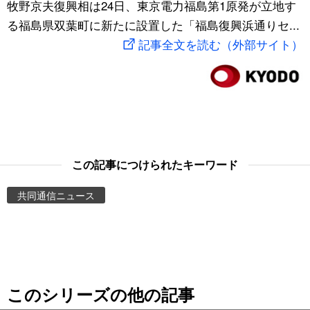
牧野京夫復興相は24日、東京電力福島第1原発が立地す
スポーツ・東京2020
文化
動画/Live
る福島県双葉町に新たに設置した「福島復興浜通りセ...
記事全文を読む（外部サイト）
科学・技術
Books
暮らし
Cinema
スポーツ・東京2020
Topics
この記事につけられたキーワード
Images
共同通信ニュース
People
東京
このシリーズの他の記事
お知らせ