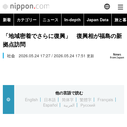
新着
カテゴリー
ニュース
In-depth
Japan Data
旅と暮
English
政治・外交
Topics
「地域密着でさらに復興」 復興相が福島の新
简体字
拠点訪問
経済・ビジネス
Images
繁體字
カテゴリー
News
社会
2026.05.24 17:27 / 2026.05.24 17:51
更新
from Japan
国際・海外
People
Français
政治・外交
ニュース
社会
東京
Español
経済・ビジネス
トップ
In-depth
文化
お知らせ
العربية
他の言語で読む
English
日本語
简体字
繁體字
Français
国際
アーカイブ
Japan Data
科学・技術
Español
العربية
Русский
Русский
社会
旅と暮らし
暮らし