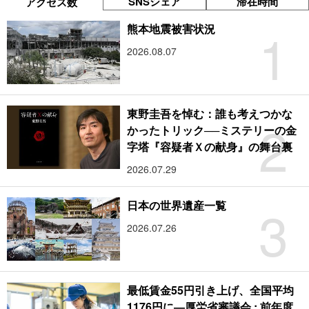
SNSシェア
滞在時間
アクセス数
1
熊本地震被害状況
2026.08.07
東野圭吾を悼む：誰も考えつかな
2
かったトリック──ミステリーの金
字塔『容疑者Ｘの献身』の舞台裏
2026.07.29
3
日本の世界遺産一覧
2026.07.26
最低賃金55円引き上げ、全国平均
1176円に―厚労省審議会 : 前年度