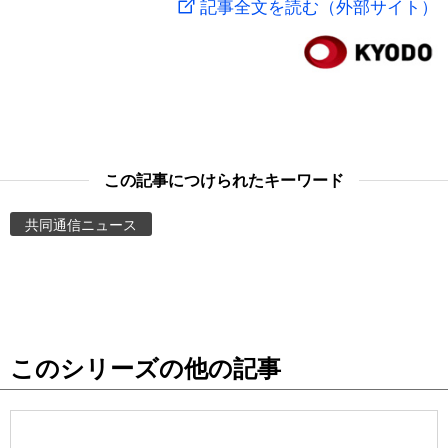
記事全文を読む（外部サイト）
スポーツ・東京2020
文化
動画/Live
科学・技術
Books
暮らし
Cinema
この記事につけられたキーワード
スポーツ・東京2020
Topics
共同通信ニュース
Images
People
このシリーズの他の記事
東京
お知らせ