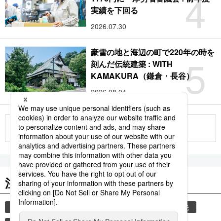
4
実績を下回る
2026.07.30
豪雪の地と海辺の町で220年の時を
5
刻んだ伝統建築 : WITH
KAMAKURA（鎌倉・長谷）
2026.08.04
もっと見る
注目のキーワード
共同通信ニュース
気象・災害
災害
観光