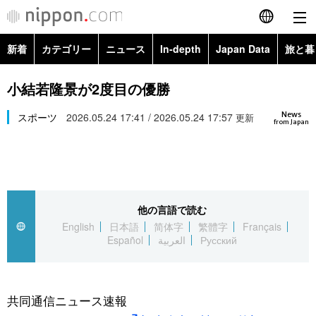
新着
カテゴリー
ニュース
In-depth
Japan Data
旅と暮
English
政治・外交
Topics
小結若隆景が2度目の優勝
简体字
News
経済・ビジネス
スポーツ
2026.05.24 17:41 / 2026.05.24 17:57
Images
更新
繁體字
from Japan
カテゴリー
国際・海外
People
Français
政治・外交
ニュース
社会
東京
Español
他の言語で読む
経済・ビジネス
トップ
In-depth
文化
お知らせ
English
日本語
简体字
繁體字
Français
العربية
Español
العربية
Русский
国際
アーカイブ
Japan Data
科学・技術
Русский
社会
旅と暮らし
暮らし
共同通信ニュース速報