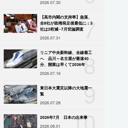
2026.07.30
7
【高市内閣の支持率】急落、
全8社が政権発足後最低に：3
社は2桁減─7月世論調査
2026.07.31
8
リニア中央新幹線、全線着工
へ 品川～名古屋が最速40
分、開業は早くて2036年
2026.07.16
9
東日本大震災以降の大地震一
覧
2026.07.28
10
2026年7月 日本の出来事
2026.08.01