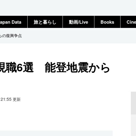
apan Data
旅と暮らし
動画/Live
Books
Cin
らの復興争点
現職6選 能登地震から
4 21:55
更新