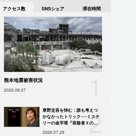
アクセス数
SNSシェア
滞在時間
1
熊本地震被害状況
2026.08.07
2
東野圭吾を悼む：誰も考えつ
かなかったトリック──ミステ
リーの金字塔『容疑者Ｘの献
身』の舞台裏
2026.07.29