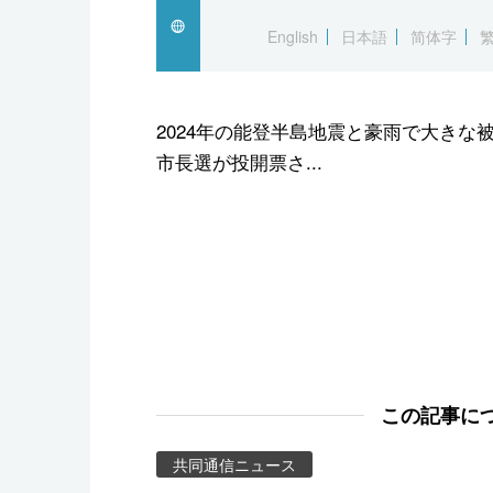
スポーツ・東京2020
English
日本語
简体字
2024年の能登半島地震と豪雨で大きな
市長選が投開票さ...
この記事に
共同通信ニュース