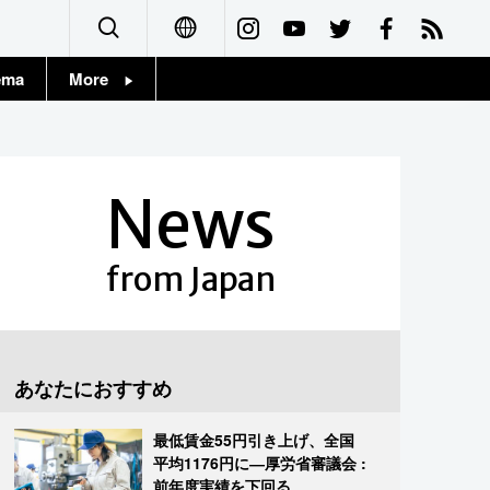
ema
More
English
Topics
简体字
Images
News
繁體字
People
Français
from Japan
東京
Español
お知らせ
العربية
あなたにおすすめ
Русский
最低賃金55円引き上げ、全国
平均1176円に―厚労省審議会 :
前年度実績を下回る