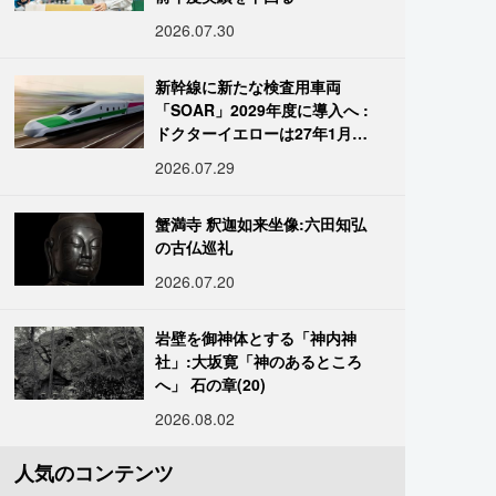
2026.07.30
新幹線に新たな検査用車両
「SOAR」2029年度に導入へ :
ドクターイエローは27年1月に
引退
2026.07.29
蟹満寺 釈迦如来坐像:六田知弘
の古仏巡礼
2026.07.20
岩壁を御神体とする「神内神
社」:大坂寛「神のあるところ
へ」 石の章(20)
2026.08.02
人気のコンテンツ