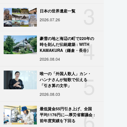
3
日本の世界遺産一覧
2026.07.26
4
豪雪の地と海辺の町で220年の
時を刻んだ伝統建築 : WITH
KAMAKURA（鎌倉・長谷）
2026.08.04
5
唯一の「外国人歌人」カン・
ハンナさんが短歌で伝える
「引き算の文学」
2026.08.03
6
最低賃金55円引き上げ、全国
平均1176円に―厚労省審議会 :
前年度実績を下回る