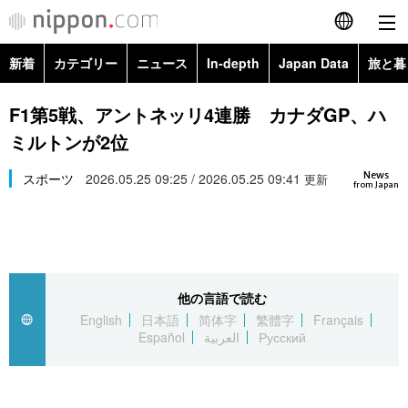
新着
カテゴリー
ニュース
In-depth
Japan Data
旅と暮
English
政治・外交
Topics
F1第5戦、アントネッリ4連勝 カナダGP、ハ
简体字
ミルトンが2位
経済・ビジネス
Images
繁體字
カテゴリー
News
スポーツ
2026.05.25 09:25 / 2026.05.25 09:41
更新
from Japan
国際・海外
People
Français
政治・外交
ニュース
社会
東京
Español
経済・ビジネス
トップ
In-depth
文化
お知らせ
العربية
他の言語で読む
English
日本語
简体字
繁體字
Français
国際
アーカイブ
Japan Data
科学・技術
Español
العربية
Русский
Русский
社会
旅と暮らし
暮らし