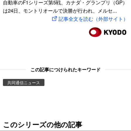
自動車のF1シリーズ第5戦、カナダ・グランプリ（GP）
スポーツ・東京2020
文化
動画/Live
は24日、モントリオールで決勝が行われ、メルセ...
記事全文を読む（外部サイト）
科学・技術
Books
暮らし
Cinema
スポーツ・東京2020
Topics
この記事につけられたキーワード
Images
共同通信ニュース
People
東京
このシリーズの他の記事
お知らせ