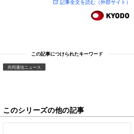
記事全文を読む（外部サイト）
スポーツ・東京2020
文化
動画/Live
科学・技術
Books
暮らし
Cinema
この記事につけられたキーワード
スポーツ・東京2020
Topics
共同通信ニュース
Images
People
このシリーズの他の記事
東京
お知らせ