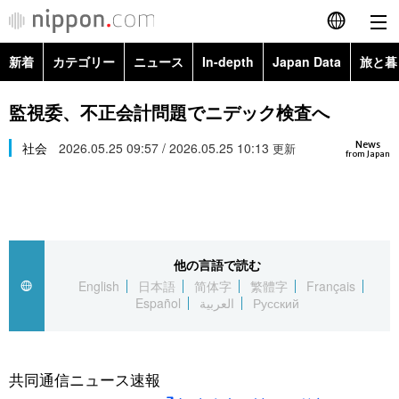
新着
カテゴリー
ニュース
In-depth
Japan Data
旅と暮
English
政治・外交
Topics
監視委、不正会計問題でニデック検査へ
简体字
News
経済・ビジネス
社会
2026.05.25 09:57 / 2026.05.25 10:13
Images
更新
繁體字
from Japan
カテゴリー
国際・海外
People
Français
政治・外交
ニュース
社会
東京
Español
他の言語で読む
経済・ビジネス
トップ
In-depth
文化
お知らせ
English
日本語
简体字
繁體字
Français
العربية
Español
العربية
Русский
国際
アーカイブ
Japan Data
科学・技術
Русский
社会
旅と暮らし
暮らし
共同通信ニュース速報