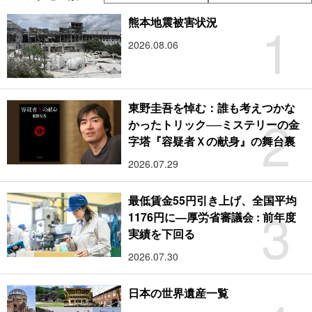
1
熊本地震被害状況
2026.08.06
東野圭吾を悼む：誰も考えつかな
2
かったトリック──ミステリーの金
字塔『容疑者Ｘの献身』の舞台裏
2026.07.29
最低賃金55円引き上げ、全国平均
3
1176円に―厚労省審議会 : 前年度
実績を下回る
2026.07.30
日本の世界遺産一覧