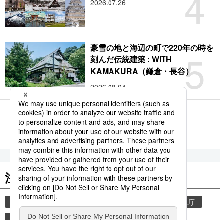
4
2026.07.26
豪雪の地と海辺の町で220年の時を
5
刻んだ伝統建築 : WITH
KAMAKURA（鎌倉・長谷）
2026.08.04
もっと見る
注目のキーワード
共同通信ニュース
気象・災害
災害
気象庁
津波
地震
熊本
熊本地震
観光