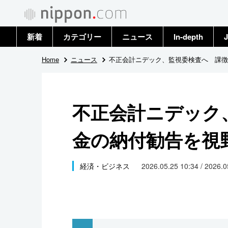
新着
カテゴリー
ニュース
In-depth
J
政治・外交
トップ
Home
ニュース
不正会計ニデック、監視委検査へ 課徴
経済・ビジネス
アーカイブ
不正会計ニデック
国際
金の納付勧告を視
社会
文化
経済・ビジネス
2026.05.25 10:34 / 2026.
科学・技術
暮らし