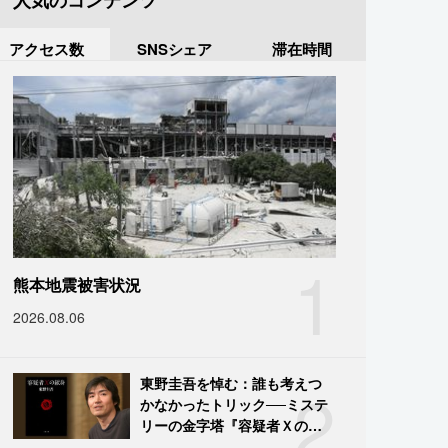
人気のコンテンツ
アクセス数
SNSシェア
滞在時間
1
熊本地震被害状況
2026.08.06
2
東野圭吾を悼む：誰も考えつ
かなかったトリック──ミステ
リーの金字塔『容疑者Ｘの献
身』の舞台裏