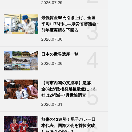
2026.07.29
3
最低賃金55円引き上げ、全国
平均1176円に―厚労省審議会 :
前年度実績を下回る
2026.07.30
4
日本の世界遺産一覧
2026.07.26
5
【高市内閣の支持率】急落、
全8社が政権発足後最低に：3
社は2桁減─7月世論調査
2026.07.31
6
無傷の12連勝！男子バレー日
本代表、国際大会を首位突破
した強さの訳は？