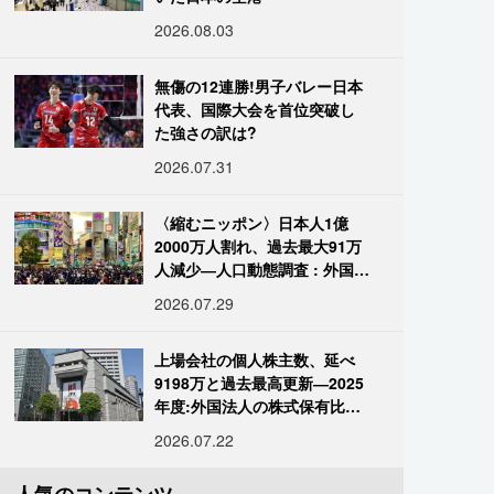
2026.08.03
無傷の12連勝!男子バレー日本
代表、国際大会を首位突破し
た強さの訳は?
2026.07.31
〈縮むニッポン〉日本人1億
2000万人割れ、過去最大91万
人減少―人口動態調査 : 外国人
は400万人突破
2026.07.29
上場会社の個人株主数、延べ
9198万と過去最高更新―2025
年度:外国法人の株式保有比率
は34.7%に
2026.07.22