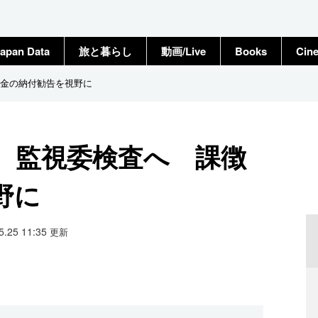
apan Data
旅と暮らし
動画/Live
Books
Cin
金の納付勧告を視野に
、監視委検査へ 課徴
野に
05.25 11:35
更新