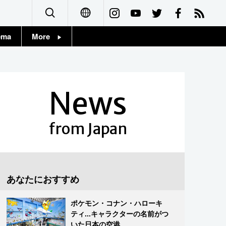
ema
More
English
Topics
简体字
Images
News
繁體字
People
Français
from Japan
東京
Español
お知らせ
العربية
あなたにおすすめ
Русский
ポケモン・コナン・ハローキ
ティ...キャラクターの名前がつ
いた日本の空港