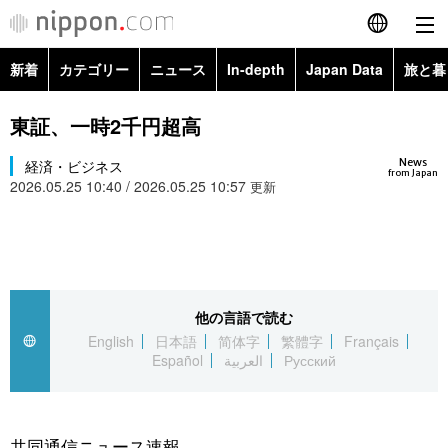
新着
カテゴリー
ニュース
In-depth
Japan Data
旅と暮
English
政治・外交
Topics
東証、一時2千円超高
简体字
News
経済・ビジネス
経済・ビジネス
Images
繁體字
from Japan
2026.05.25 10:40 / 2026.05.25 10:57
更新
カテゴリー
国際・海外
People
Français
政治・外交
ニュース
社会
東京
Español
経済・ビジネス
トップ
In-depth
他の言語で読む
文化
お知らせ
العربية
English
日本語
简体字
繁體字
Français
Español
العربية
Русский
国際
アーカイブ
Japan Data
科学・技術
Русский
社会
旅と暮らし
暮らし
共同通信ニュース速報