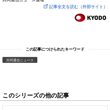
記事全文を読む（外部サイト）
スポーツ・東京2020
文化
動画/Live
科学・技術
Books
暮らし
Cinema
この記事につけられたキーワード
スポーツ・東京2020
Topics
共同通信ニュース
Images
People
東京
このシリーズの他の記事
お知らせ