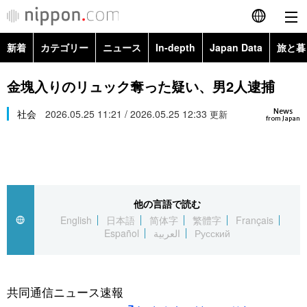
新着
カテゴリー
ニュース
In-depth
Japan Data
旅と暮
English
政治・外交
Topics
金塊入りのリュック奪った疑い、男2人逮捕
简体字
News
経済・ビジネス
社会
2026.05.25 11:21 / 2026.05.25 12:33
Images
更新
繁體字
from Japan
カテゴリー
国際・海外
People
Français
政治・外交
ニュース
社会
東京
Español
他の言語で読む
経済・ビジネス
トップ
In-depth
文化
お知らせ
English
日本語
简体字
繁體字
Français
العربية
Español
العربية
Русский
国際
アーカイブ
Japan Data
科学・技術
Русский
社会
旅と暮らし
暮らし
共同通信ニュース速報