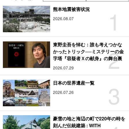
1
熊本地震被害状況
2026.08.07
東野圭吾を悼む：誰も考えつかな
2
かったトリック──ミステリーの金
字塔『容疑者Ｘの献身』の舞台裏
2026.07.29
3
日本の世界遺産一覧
2026.07.26
豪雪の地と海辺の町で220年の時を
刻んだ伝統建築 : WITH