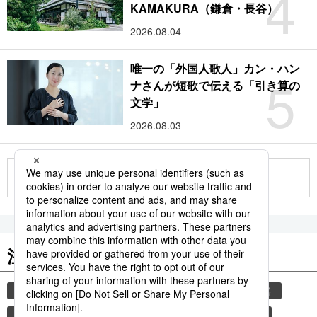
4
KAMAKURA（鎌倉・長谷）
2026.08.04
唯一の「外国人歌人」カン・ハン
5
ナさんが短歌で伝える「引き算の
文学」
2026.08.03
もっと見る
注目のキーワード
共同通信ニュース
観光
気象・災害
災害
時事通信ニュース
旅
避難所
自然災害