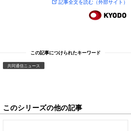
記事全文を読む（外部サイト）
スポーツ・東京2020
文化
動画/Live
科学・技術
Books
暮らし
Cinema
この記事につけられたキーワード
スポーツ・東京2020
Topics
共同通信ニュース
Images
People
このシリーズの他の記事
東京
お知らせ