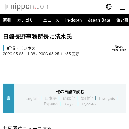
新着
カテゴリー
ニュース
In-depth
Japan Data
旅と暮
English
政治・外交
Topics
日銀長野事務所長に清水氏
简体字
News
経済・ビジネス
経済・ビジネス
Images
繁體字
from Japan
2026.05.25 11:38 / 2026.05.25 11:55
更新
カテゴリー
国際・海外
People
Français
政治・外交
ニュース
社会
東京
Español
経済・ビジネス
トップ
In-depth
他の言語で読む
文化
お知らせ
العربية
English
日本語
简体字
繁體字
Français
Español
العربية
Русский
国際
アーカイブ
Japan Data
科学・技術
Русский
社会
旅と暮らし
暮らし
共同通信ニュース速報