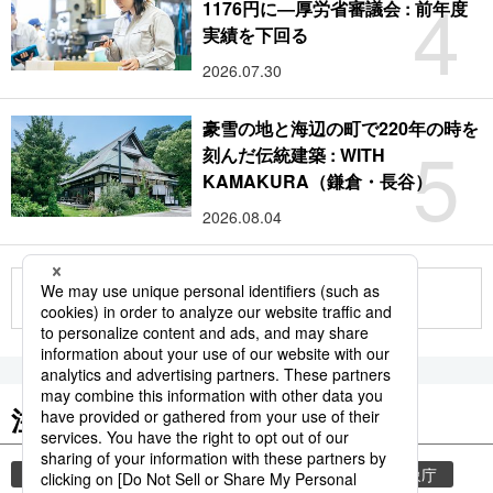
4
1176円に―厚労省審議会 : 前年度
実績を下回る
2026.07.30
豪雪の地と海辺の町で220年の時を
5
刻んだ伝統建築 : WITH
KAMAKURA（鎌倉・長谷）
2026.08.04
もっと見る
注目のキーワード
共同通信ニュース
気象・災害
災害
気象庁