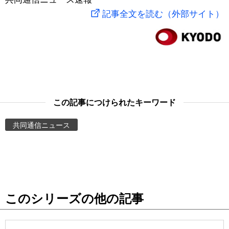
記事全文を読む（外部サイト）
スポーツ・東京2020
文化
動画/Live
科学・技術
Books
暮らし
Cinema
この記事につけられたキーワード
スポーツ・東京2020
Topics
共同通信ニュース
Images
People
東京
このシリーズの他の記事
お知らせ