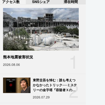
アクセス数
SNSシェア
滞在時間
1
熊本地震被害状況
2026.08.06
2
東野圭吾を悼む：誰も考えつ
かなかったトリック──ミステ
リーの金字塔『容疑者Ｘの献
身』の舞台裏
2026.07.29