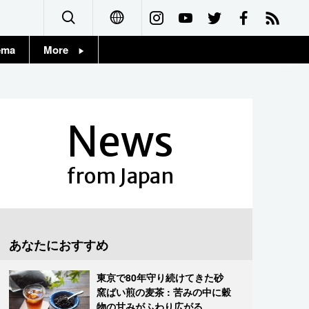
ema
More
English
Topics
简体字
Images
News
繁體字
People
Français
from Japan
東京
Español
お知らせ
العربية
あなたにおすすめ
Русский
東京で80年守り続けてきた砂
窯ばい煎の麦茶 : 苦みの中に穀
物の甘みがふわり広がる