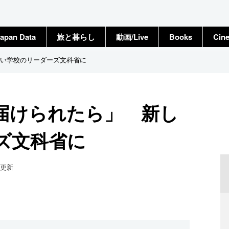
apan Data
旅と暮らし
動画/Live
Books
Cin
い学校のリーダーズ文科省に
届けられたら」 新し
ズ文科省に
更新