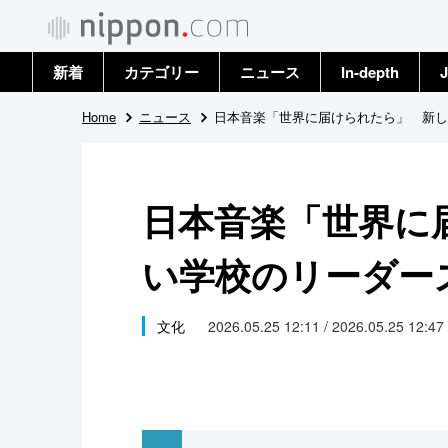
新着
カテゴリー
ニュース
In-depth
J
政治・外交
トップ
Home
ニュース
日本音楽「世界に届けられたら」 新し
経済・ビジネス
アーカイブ
日本音楽「世界に
国際
い学校のリーダー
社会
文化
文化
2026.05.25 12:11 / 2026.05.25 12:47
科学・技術
暮らし