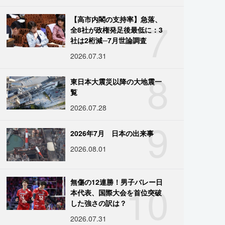
7
【高市内閣の支持率】急落、
全8社が政権発足後最低に：3
社は2桁減─7月世論調査
2026.07.31
8
東日本大震災以降の大地震一
覧
2026.07.28
9
2026年7月 日本の出来事
2026.08.01
10
無傷の12連勝！男子バレー日
本代表、国際大会を首位突破
した強さの訳は？
2026.07.31