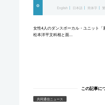
スポーツ・東京2020
English
日本語
简体字
女性4人のダンスボーカル・ユニット「
松本洋平文科相と面...
この記事に
共同通信ニュース