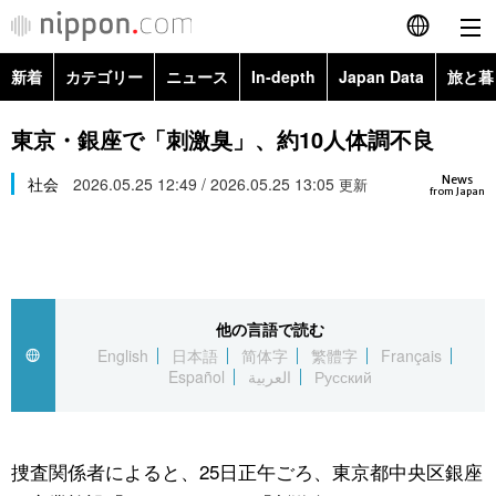
新着
カテゴリー
ニュース
In-depth
Japan Data
旅と暮
English
政治・外交
Topics
東京・銀座で「刺激臭」、約10人体調不良
简体字
News
経済・ビジネス
社会
2026.05.25 12:49 / 2026.05.25 13:05
Images
更新
繁體字
from Japan
カテゴリー
国際・海外
People
Français
政治・外交
ニュース
社会
東京
Español
他の言語で読む
経済・ビジネス
トップ
In-depth
文化
お知らせ
English
日本語
简体字
繁體字
Français
العربية
Español
العربية
Русский
国際
アーカイブ
Japan Data
科学・技術
Русский
社会
旅と暮らし
暮らし
捜査関係者によると、25日正午ごろ、東京都中央区銀座