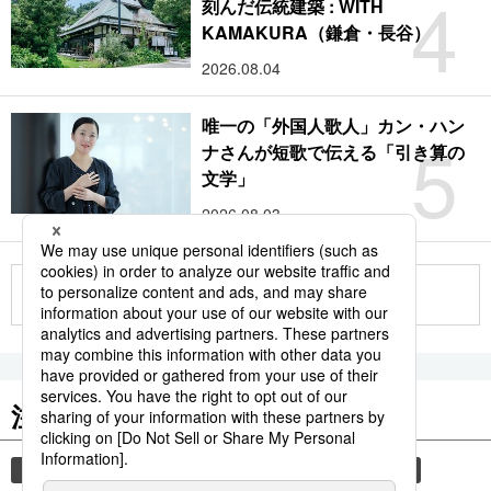
4
刻んだ伝統建築 : WITH
KAMAKURA（鎌倉・長谷）
2026.08.04
唯一の「外国人歌人」カン・ハン
5
ナさんが短歌で伝える「引き算の
文学」
2026.08.03
もっと見る
注目のキーワード
共同通信ニュース
和食
食材
スパイス