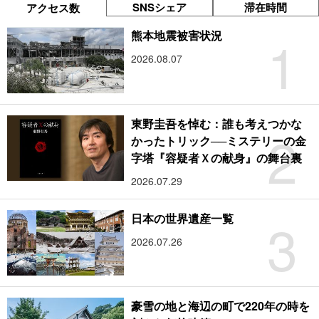
SNSシェア
滞在時間
アクセス数
1
熊本地震被害状況
2026.08.07
東野圭吾を悼む：誰も考えつかな
2
かったトリック──ミステリーの金
字塔『容疑者Ｘの献身』の舞台裏
2026.07.29
3
日本の世界遺産一覧
2026.07.26
豪雪の地と海辺の町で220年の時を