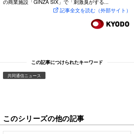
の商業施設「GINZA SIX」で「刺激臭がする...
スポーツ・東京2020
文化
動画/Live
記事全文を読む（外部サイト）
科学・技術
Books
暮らし
Cinema
スポーツ・東京2020
Topics
この記事につけられたキーワード
共同通信ニュース
Images
People
東京
このシリーズの他の記事
お知らせ