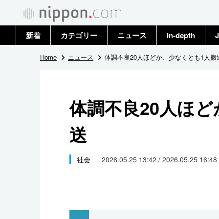
新着
カテゴリー
ニュース
In-depth
J
政治・外交
トップ
Home
ニュース
体調不良20人ほどか、少なくとも1人搬
経済・ビジネス
アーカイブ
体調不良20人ほど
国際
送
社会
文化
社会
2026.05.25 13:42 / 2026.05.25 16:48
科学・技術
暮らし