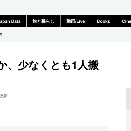
apan Data
旅と暮らし
動画/Live
Books
Cin
送
か、少なくとも1人搬
更新