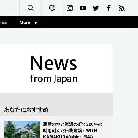
ema
More
English
Topics
简体字
Images
News
繁體字
People
Français
from Japan
東京
Español
お知らせ
العربية
あなたにおすすめ
Русский
豪雪の地と海辺の町で220年の
時を刻んだ伝統建築 : WITH
KAMAKURA(鎌倉・長谷)