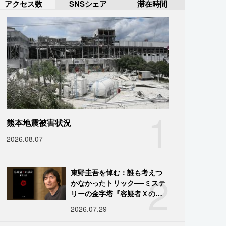
アクセス数
SNSシェア
滞在時間
1
熊本地震被害状況
2026.08.07
2
東野圭吾を悼む：誰も考えつ
かなかったトリック──ミステ
リーの金字塔『容疑者Ｘの献
身』の舞台裏
2026.07.29