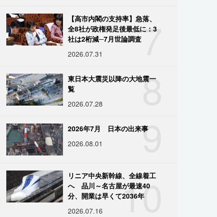
7
【高市内閣の支持率】急落、
全8社が政権発足後最低に：3
社は2桁減─7月世論調査
2026.07.31
8
東日本大震災以降の大地震一
覧
2026.07.28
9
2026年7月 日本の出来事
2026.08.01
10
リニア中央新幹線、全線着工
へ 品川～名古屋が最速40
分、開業は早くて2036年
2026.07.16