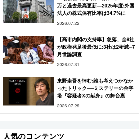
万と過去最高更新―2025年度:外国
法人の株式保有比率は34.7%に
2026.07.22
【高市内閣の支持率】急落、全8社
が政権発足後最低に:3社は2桁減─7
月世論調査
2026.07.31
東野圭吾を悼む:誰も考えつかなか
ったトリック──ミステリーの金字
塔『容疑者Xの献身』の舞台裏
2026.07.29
人気のコンテンツ