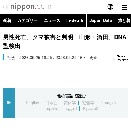
新着
カテゴリー
ニュース
In-depth
Japan Data
旅と暮
English
政治・外交
Topics
男性死亡、クマ被害と判明 山形・酒田、DNA
简体字
型検出
経済・ビジネス
Images
繁體字
カテゴリー
News
社会
2026.05.25 16:25 / 2026.05.25 16:41
更新
from Japan
国際・海外
People
Français
政治・外交
ニュース
社会
東京
Español
経済・ビジネス
トップ
In-depth
文化
お知らせ
العربية
他の言語で読む
English
日本語
简体字
繁體字
Français
国際
アーカイブ
Japan Data
科学・技術
Español
العربية
Русский
Русский
社会
旅と暮らし
暮らし