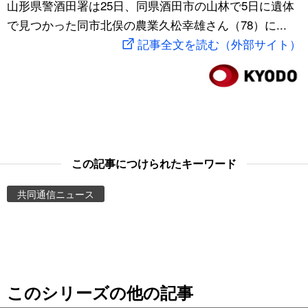
山形県警酒田署は25日、同県酒田市の山林で5日に遺体
スポーツ・東京2020
文化
動画/Live
で見つかった同市北俣の農業久松幸雄さん（78）に...
記事全文を読む（外部サイト）
科学・技術
Books
暮らし
Cinema
スポーツ・東京2020
Topics
この記事につけられたキーワード
Images
共同通信ニュース
People
東京
このシリーズの他の記事
お知らせ