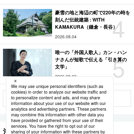
豪雪の地と海辺の町で220年の時を
4
刻んだ伝統建築 : WITH
KAMAKURA（鎌倉・長谷）
2026.08.04
唯一の「外国人歌人」カン・ハン
5
ナさんが短歌で伝える「引き算の
文学」
2026.08.03
もっと見る
注目のキーワード