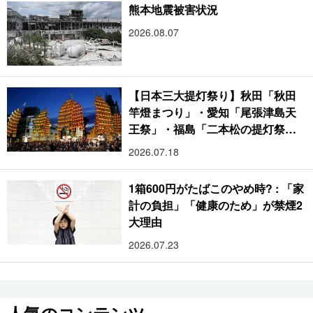
熊本地震被害状況
2026.08.07
【日本三大提灯祭り】秋田「秋田
竿燈まつり」・愛知「尾張津島天
王祭」・福島「二本松の提灯祭
り」:おびただしい灯火が夜空を照
2026.07.18
らす光の祭典
1箱600円がたばこのやめ時? : 「家
計の負担」「健康のため」が禁煙2
大理由
2026.07.23