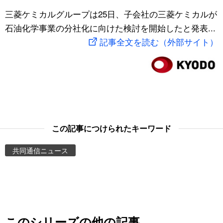
スポーツ・東京2020
三菱ケミカルグループは25日、子会社の三菱ケミカルが
文化
動画/Live
石油化学事業の分社化に向けた検討を開始したと発表...
記事全文を読む（外部サイト）
科学・技術
Books
暮らし
Cinema
スポーツ・東京2020
Topics
Images
この記事につけられたキーワード
共同通信ニュース
People
東京
お知らせ
このシリーズの他の記事