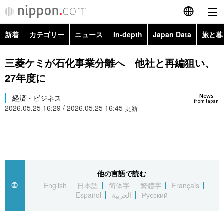
新着
カテゴリー
ニュース
In-depth
Japan Data
旅と暮
English
政治・外交
Topics
三菱ケミが石化事業分離へ 他社と再編狙い、
简体字
27年度に
経済・ビジネス
Images
繁體字
カテゴリー
News
経済・ビジネス
from Japan
2026.05.25 16:29 / 2026.05.25 16:45
国際・海外
更新
People
Français
政治・外交
ニュース
社会
東京
Español
経済・ビジネス
トップ
In-depth
文化
お知らせ
العربية
他の言語で読む
国際
アーカイブ
Japan Data
科学・技術
English
日本語
简体字
繁體字
Français
Русский
Español
العربية
Русский
社会
旅と暮らし
暮らし