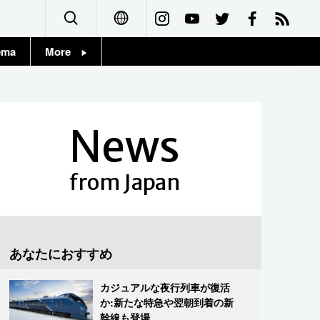
ema
More
English
Topics
简体字
Images
News
繁體字
People
Français
from Japan
東京
Español
お知らせ
العربية
あなたにおすすめ
Русский
カジュアルな夜行列車が復活
か:新たな特急や翌朝到着の新
幹線も登場