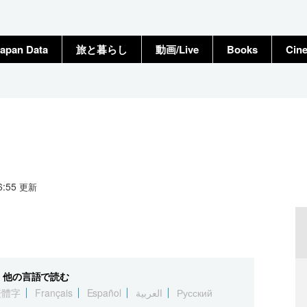
apan Data
旅と暮らし
動画/Live
Books
Cin
16:55
更新
他の言語で読む
繁體字
Français
Español
العربية
Русский