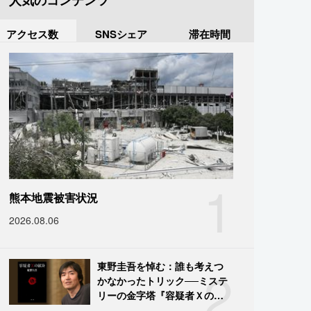
人気のコンテンツ
アクセス数
SNSシェア
滞在時間
1
熊本地震被害状況
2026.08.06
2
東野圭吾を悼む：誰も考えつ
かなかったトリック──ミステ
リーの金字塔『容疑者Ｘの献
身』の舞台裏