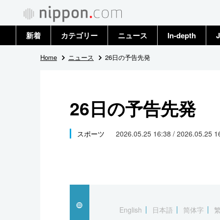
新着
カテゴリー
ニュース
In-depth
J
政治・外交
トップ
Home
ニュース
26日の予告先発
経済・ビジネス
アーカイブ
26日の予告先発
国際
社会
スポーツ
2026.05.25 16:38 / 2026.05.25 
文化
科学・技術
暮らし
English
日本語
简体字