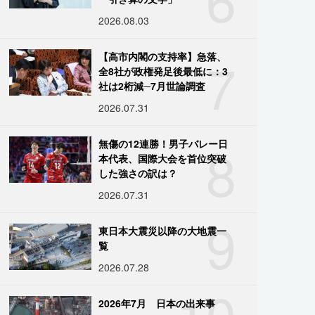
2026.08.03
7
【高市内閣の支持率】急落、
全8社が政権発足後最低に：3
社は2桁減─7月世論調査
2026.07.31
8
無傷の12連勝！男子バレー日
本代表、国際大会を首位突破
した強さの訳は？
2026.07.31
9
東日本大震災以降の大地震一
覧
2026.07.28
10
2026年7月 日本の出来事