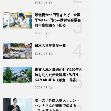
2026.07.29
3
最低賃金55円引き上げ、全国
平均1176円に―厚労省審議会 :
前年度実績を下回る
2026.07.30
4
日本の世界遺産一覧
2026.07.26
5
豪雪の地と海辺の町で220年の
時を刻んだ伝統建築 : WITH
KAMAKURA（鎌倉・長谷）
2026.08.04
6
唯一の「外国人歌人」カン・
ハンナさんが短歌で伝える
「引き算の文学」