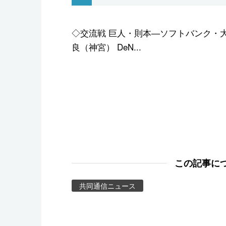
スポーツ・東京2020
◇交流戦 巨人・則本―ソフトバンク・
良（神宮） DeN...
この記事に
共同通信ニュース