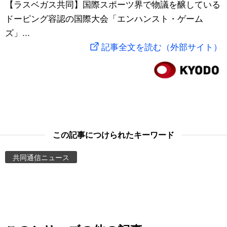
【ラスベガス共同】国際スポーツ界で物議を醸している
スポーツ・東京2020
文化
動画/Live
ドーピング容認の国際大会「エンハンスト・ゲーム
ズ」...
科学・技術
Books
記事全文を読む（外部サイト）
暮らし
Cinema
スポーツ・東京2020
Topics
Images
この記事につけられたキーワード
共同通信ニュース
People
東京
お知らせ