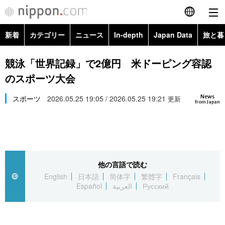
新着
カテゴリー
ニュース
In-depth
Japan Data
旅と暮
English
政治・外交
Topics
競泳「世界記録」で2億円 米ドーピング容認
简体字
のスポーツ大会
経済・ビジネス
Images
繁體字
カテゴリー
News
スポーツ
2026.05.25 19:05 / 2026.05.25 19:21
更新
from Japan
国際・海外
People
Français
政治・外交
ニュース
社会
東京
Español
経済・ビジネス
トップ
In-depth
文化
お知らせ
العربية
他の言語で読む
English
日本語
简体字
繁體字
Français
国際
アーカイブ
Japan Data
科学・技術
Español
العربية
Русский
Русский
社会
旅と暮らし
暮らし