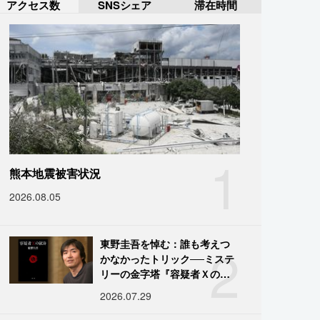
アクセス数
SNSシェア
滞在時間
1
熊本地震被害状況
2026.08.05
2
東野圭吾を悼む：誰も考えつ
かなかったトリック──ミステ
リーの金字塔『容疑者Ｘの献
身』の舞台裏
2026.07.29