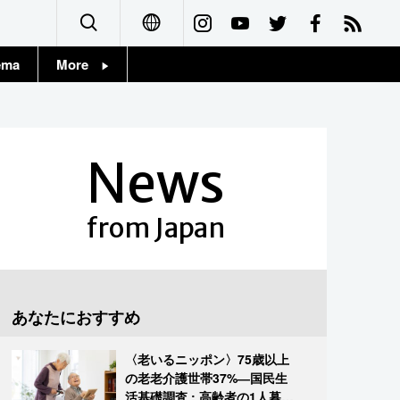
ema
More
English
Topics
简体字
Images
News
繁體字
People
Français
from Japan
東京
Español
お知らせ
العربية
あなたにおすすめ
Русский
〈老いるニッポン〉75歳以上
の老老介護世帯37%―国民生
活基礎調査 : 高齢者の1人暮ら