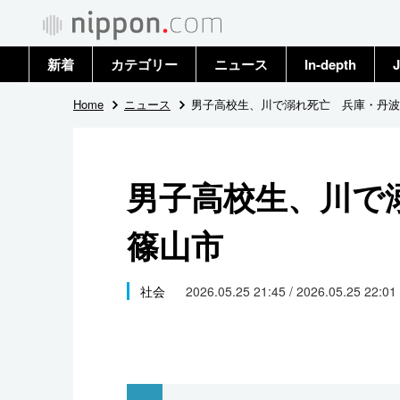
新着
カテゴリー
ニュース
In-depth
J
政治・外交
トップ
Home
ニュース
男子高校生、川で溺れ死亡 兵庫・丹波
経済・ビジネス
アーカイブ
男子高校生、川で
国際
篠山市
社会
文化
社会
2026.05.25 21:45 / 2026.05.25 22:01
科学・技術
暮らし