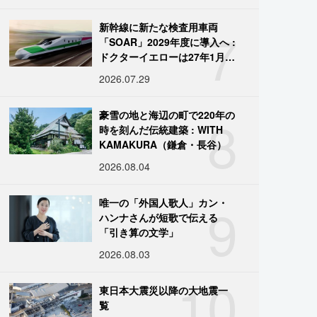
7
新幹線に新たな検査用車両
「SOAR」2029年度に導入へ :
ドクターイエローは27年1月に
引退
2026.07.29
8
豪雪の地と海辺の町で220年の
時を刻んだ伝統建築 : WITH
KAMAKURA（鎌倉・長谷）
2026.08.04
9
唯一の「外国人歌人」カン・
ハンナさんが短歌で伝える
「引き算の文学」
2026.08.03
10
東日本大震災以降の大地震一
覧