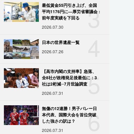
3
最低賃金55円引き上げ、全国
平均1176円に―厚労省審議会 :
前年度実績を下回る
2026.07.30
4
日本の世界遺産一覧
2026.07.26
5
【高市内閣の支持率】急落、
全8社が政権発足後最低に：3
社は2桁減─7月世論調査
2026.07.31
6
無傷の12連勝！男子バレー日
本代表、国際大会を首位突破
した強さの訳は？
2026.07.31