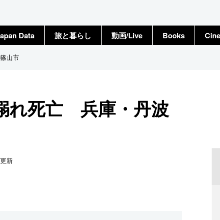
apan Data
旅と暮らし
動画/Live
Books
Cin
篠山市
溺れ死亡 兵庫・丹波
更新