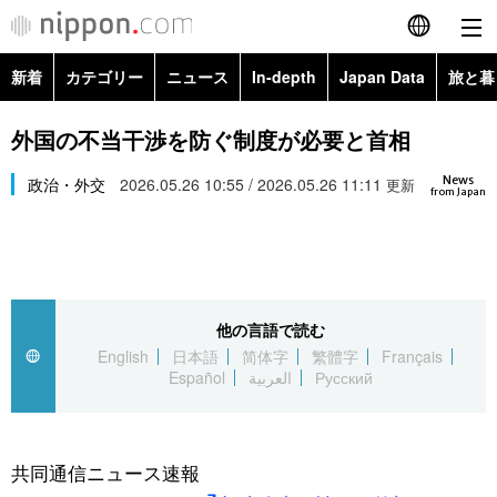
新着
カテゴリー
ニュース
In-depth
Japan Data
旅と暮
English
政治・外交
Topics
外国の不当干渉を防ぐ制度が必要と首相
简体字
News
経済・ビジネス
政治・外交
2026.05.26 10:55 / 2026.05.26 11:11
Images
更新
繁體字
from Japan
カテゴリー
国際・海外
People
Français
政治・外交
ニュース
社会
東京
Español
他の言語で読む
経済・ビジネス
トップ
In-depth
文化
お知らせ
English
日本語
简体字
繁體字
Français
العربية
Español
العربية
Русский
国際
アーカイブ
Japan Data
科学・技術
Русский
社会
旅と暮らし
暮らし
共同通信ニュース速報