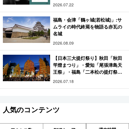
2026.07.22
福島・会津「鶴ヶ城(若松城)」:サ
ムライの時代終焉を物語る赤瓦の
名城
2026.08.09
【日本三大提灯祭り】秋田「秋田
竿燈まつり」・愛知「尾張津島天
王祭」・福島「二本松の提灯祭
り」:おびただしい灯火が夜空を照
2026.07.18
らす光の祭典
人気のコンテンツ