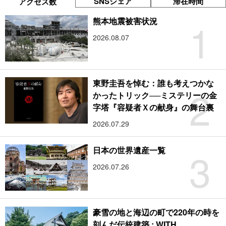
SNSシェア
滞在時間
アクセス数
1
熊本地震被害状況
2026.08.07
東野圭吾を悼む：誰も考えつかな
2
かったトリック──ミステリーの金
字塔『容疑者Ｘの献身』の舞台裏
2026.07.29
3
日本の世界遺産一覧
2026.07.26
豪雪の地と海辺の町で220年の時を
刻んだ伝統建築 : WITH