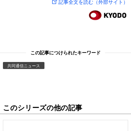
記事全文を読む（外部サイト）
スポーツ・東京2020
文化
動画/Live
科学・技術
Books
暮らし
Cinema
この記事につけられたキーワード
スポーツ・東京2020
Topics
共同通信ニュース
Images
People
このシリーズの他の記事
東京
お知らせ