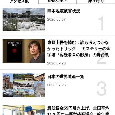
SNSシェア
滞在時間
アクセス数
1
熊本地震被害状況
2026.08.07
東野圭吾を悼む：誰も考えつかな
2
かったトリック──ミステリーの金
字塔『容疑者Ｘの献身』の舞台裏
2026.07.29
3
日本の世界遺産一覧
2026.07.26
最低賃金55円引き上げ、全国平均
1176円に―厚労省審議会 : 前年度