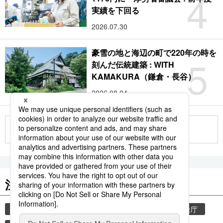
4
実績を下回る
2026.07.30
豪雪の地と海辺の町で220年の時を
5
刻んだ伝統建築 : WITH
KAMAKURA（鎌倉・長谷）
2026.08.04
もっと見る
注目のキーワード
共同通信ニュース
気象・災害
災害
気象庁