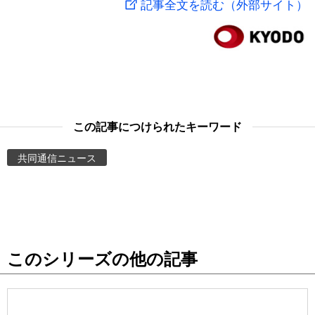
記事全文を読む（外部サイト）
スポーツ・東京2020
文化
動画/Live
科学・技術
Books
暮らし
Cinema
この記事につけられたキーワード
スポーツ・東京2020
Topics
共同通信ニュース
Images
People
このシリーズの他の記事
東京
お知らせ