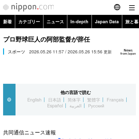
新着
カテゴリー
ニュース
In-depth
Japan Data
旅と暮
English
政治・外交
Topics
プロ野球巨人の阿部監督が辞任
简体字
News
経済・ビジネス
スポーツ
2026.05.26 11:57 / 2026.05.26 15:56
Images
更新
繁體字
from Japan
カテゴリー
国際・海外
People
Français
政治・外交
ニュース
社会
東京
Español
他の言語で読む
経済・ビジネス
トップ
In-depth
文化
お知らせ
English
日本語
简体字
繁體字
Français
العربية
Español
العربية
Русский
国際
アーカイブ
Japan Data
科学・技術
Русский
社会
旅と暮らし
暮らし
共同通信ニュース速報