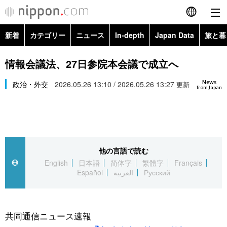
新着
カテゴリー
ニュース
In-depth
Japan Data
旅と暮
English
政治・外交
Topics
情報会議法、27日参院本会議で成立へ
简体字
News
経済・ビジネス
政治・外交
2026.05.26 13:10 / 2026.05.26 13:27
Images
更新
繁體字
from Japan
カテゴリー
国際・海外
People
Français
政治・外交
ニュース
社会
東京
Español
他の言語で読む
経済・ビジネス
トップ
In-depth
文化
お知らせ
English
日本語
简体字
繁體字
Français
العربية
Español
العربية
Русский
国際
アーカイブ
Japan Data
科学・技術
Русский
社会
旅と暮らし
暮らし
共同通信ニュース速報