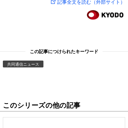
記事全文を読む（外部サイト）
スポーツ・東京2020
文化
動画/Live
科学・技術
Books
暮らし
Cinema
この記事につけられたキーワード
スポーツ・東京2020
Topics
共同通信ニュース
Images
People
このシリーズの他の記事
東京
お知らせ