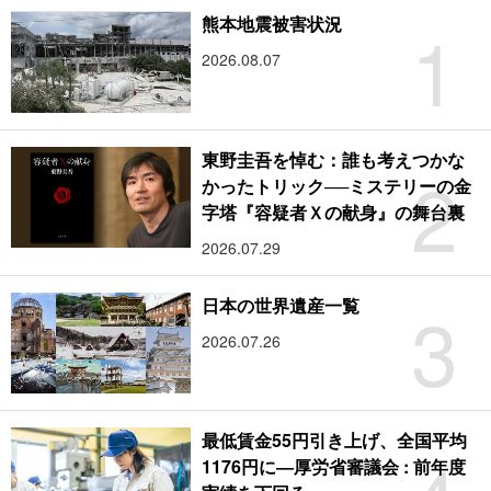
1
熊本地震被害状況
2026.08.07
東野圭吾を悼む：誰も考えつかな
2
かったトリック──ミステリーの金
字塔『容疑者Ｘの献身』の舞台裏
2026.07.29
3
日本の世界遺産一覧
2026.07.26
最低賃金55円引き上げ、全国平均
1176円に―厚労省審議会 : 前年度