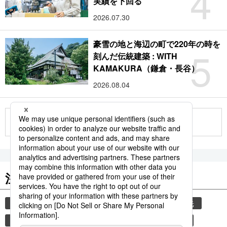
4
実績を下回る
2026.07.30
豪雪の地と海辺の町で220年の時を
5
刻んだ伝統建築 : WITH
KAMAKURA（鎌倉・長谷）
2026.08.04
もっと見る
注目のキーワード
共同通信ニュース
気象・災害
災害
観光
気象庁
熊本
熊本地震
地震
津波