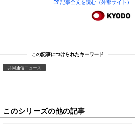
記事全文を読む（外部サイト）
スポーツ・東京2020
文化
動画/Live
科学・技術
Books
暮らし
Cinema
この記事につけられたキーワード
スポーツ・東京2020
Topics
共同通信ニュース
Images
People
このシリーズの他の記事
東京
お知らせ