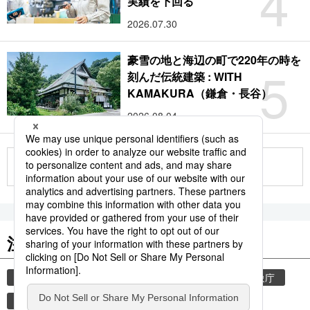
4
実績を下回る
2026.07.30
豪雪の地と海辺の町で220年の時を
5
刻んだ伝統建築 : WITH
KAMAKURA（鎌倉・長谷）
2026.08.04
もっと見る
注目のキーワード
共同通信ニュース
気象・災害
災害
気象庁
地震
津波
熊本地震
熊本
観光