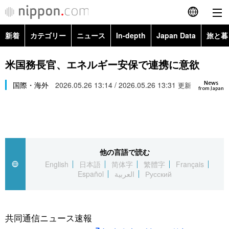
新着
カテゴリー
ニュース
In-depth
Japan Data
旅と暮
English
政治・外交
Topics
米国務長官、エネルギー安保で連携に意欲
简体字
News
経済・ビジネス
国際・海外
2026.05.26 13:14 / 2026.05.26 13:31
Images
更新
繁體字
from Japan
カテゴリー
国際・海外
People
Français
政治・外交
ニュース
社会
東京
Español
他の言語で読む
経済・ビジネス
トップ
In-depth
文化
お知らせ
English
日本語
简体字
繁體字
Français
العربية
Español
العربية
Русский
国際
アーカイブ
Japan Data
科学・技術
Русский
社会
旅と暮らし
暮らし
共同通信ニュース速報