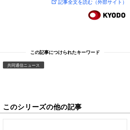
記事全文を読む（外部サイト）
スポーツ・東京2020
文化
動画/Live
科学・技術
Books
暮らし
Cinema
この記事につけられたキーワード
スポーツ・東京2020
Topics
共同通信ニュース
Images
People
このシリーズの他の記事
東京
お知らせ