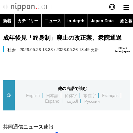
新着
カテゴリー
ニュース
In-depth
Japan Data
旅と暮
English
政治・外交
Topics
成年後見「終身制」廃止の改正案、衆院通過
简体字
News
経済・ビジネス
社会
2026.05.26 13:33 / 2026.05.26 13:49
Images
更新
繁體字
from Japan
カテゴリー
国際・海外
People
Français
政治・外交
ニュース
社会
東京
Español
他の言語で読む
経済・ビジネス
トップ
In-depth
文化
お知らせ
English
日本語
简体字
繁體字
Français
العربية
Español
العربية
Русский
国際
アーカイブ
Japan Data
科学・技術
Русский
社会
旅と暮らし
暮らし
共同通信ニュース速報