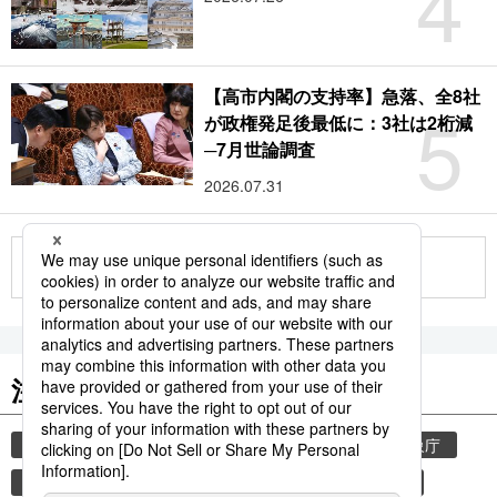
4
【高市内閣の支持率】急落、全8社
5
が政権発足後最低に：3社は2桁減
─7月世論調査
2026.07.31
もっと見る
注目のキーワード
共同通信ニュース
気象・災害
災害
気象庁
地震
津波
熊本
熊本地震
避難所