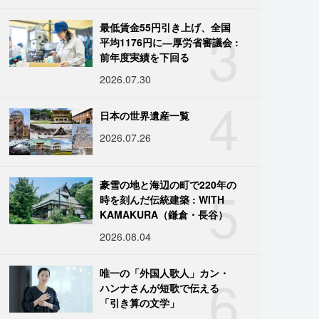
3
最低賃金55円引き上げ、全国
平均1176円に―厚労省審議会 :
前年度実績を下回る
2026.07.30
4
日本の世界遺産一覧
2026.07.26
5
豪雪の地と海辺の町で220年の
時を刻んだ伝統建築 : WITH
KAMAKURA（鎌倉・長谷）
2026.08.04
6
唯一の「外国人歌人」カン・
ハンナさんが短歌で伝える
「引き算の文学」