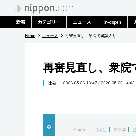
新着
カテゴリー
ニュース
In-depth
J
政治・外交
トップ
Home
ニュース
再審見直し、衆院で審議入り
経済・ビジネス
アーカイブ
再審見直し、衆院
国際
社会
社会
2026.05.26 13:47 / 2026.05.26 14:03
文化
科学・技術
暮らし
English
日本語
简体字