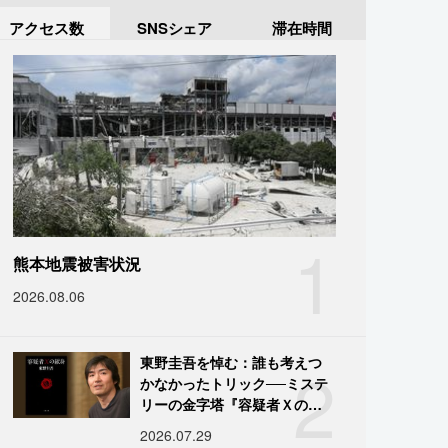
アクセス数
SNSシェア
滞在時間
1
熊本地震被害状況
2026.08.06
2
東野圭吾を悼む：誰も考えつ
かなかったトリック──ミステ
リーの金字塔『容疑者Ｘの献
身』の舞台裏
2026.07.29