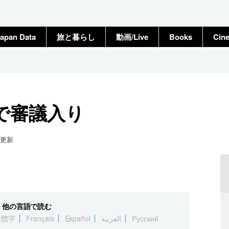
apan Data
旅と暮らし
動画/Live
Books
Cin
で審議入り
更新
他の言語で読む
繁體字
Français
Español
العربية
Русский