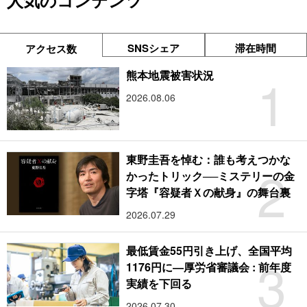
人気のコンテンツ
SNSシェア
滞在時間
アクセス数
1
熊本地震被害状況
2026.08.06
東野圭吾を悼む：誰も考えつかな
2
かったトリック──ミステリーの金
字塔『容疑者Ｘの献身』の舞台裏
2026.07.29
最低賃金55円引き上げ、全国平均
3
1176円に―厚労省審議会 : 前年度
実績を下回る
2026.07.30