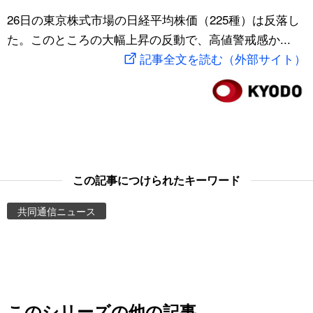
スポーツ・東京2020
26日の東京株式市場の日経平均株価（225種）は反落し
文化
動画/Live
た。このところの大幅上昇の反動で、高値警戒感か...
記事全文を読む（外部サイト）
科学・技術
Books
暮らし
Cinema
スポーツ・東京2020
Topics
Images
この記事につけられたキーワード
共同通信ニュース
People
東京
お知らせ
このシリーズの他の記事