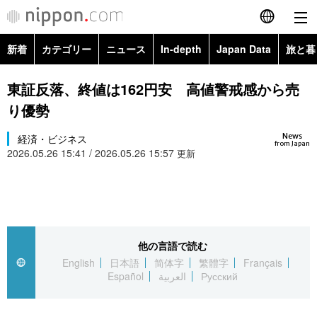
新着
カテゴリー
ニュース
In-depth
Japan Data
旅と暮
English
政治・外交
Topics
東証反落、終値は162円安 高値警戒感から売
简体字
り優勢
経済・ビジネス
Images
繁體字
カテゴリー
News
経済・ビジネス
from Japan
2026.05.26 15:41 / 2026.05.26 15:57
国際・海外
更新
People
Français
政治・外交
ニュース
社会
東京
Español
経済・ビジネス
トップ
In-depth
文化
お知らせ
العربية
他の言語で読む
国際
アーカイブ
Japan Data
科学・技術
English
日本語
简体字
繁體字
Français
Русский
Español
العربية
Русский
社会
旅と暮らし
暮らし