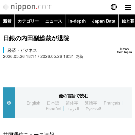
新着
カテゴリー
ニュース
In-depth
Japan Data
旅と暮
English
政治・外交
Topics
日銀の内田副総裁が退院
简体字
News
経済・ビジネス
経済・ビジネス
Images
繁體字
from Japan
2026.05.26 18:14 / 2026.05.26 18:31
更新
カテゴリー
国際・海外
People
Français
政治・外交
ニュース
社会
東京
Español
経済・ビジネス
トップ
In-depth
他の言語で読む
文化
お知らせ
العربية
English
日本語
简体字
繁體字
Français
Español
العربية
Русский
国際
アーカイブ
Japan Data
科学・技術
Русский
社会
旅と暮らし
暮らし
共同通信ニュース速報