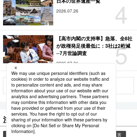
4
日本の世界遺産一覧
2026.07.26
【高市内閣の支持率】急落、全8社
5
が政権発足後最低に：3社は2桁減
─7月世論調査
2026.07.31
もっと見る
注目のキーワード
共同通信ニュース
気象・災害
気象庁
災害