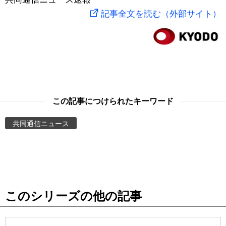
記事全文を読む（外部サイト）
スポーツ・東京2020
文化
動画/Live
科学・技術
Books
暮らし
Cinema
この記事につけられたキーワード
スポーツ・東京2020
Topics
共同通信ニュース
Images
People
東京
このシリーズの他の記事
お知らせ