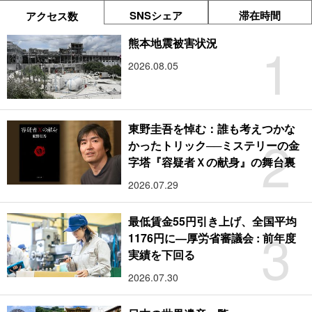
SNSシェア
滞在時間
アクセス数
1
熊本地震被害状況
2026.08.05
東野圭吾を悼む：誰も考えつかな
2
かったトリック──ミステリーの金
字塔『容疑者Ｘの献身』の舞台裏
2026.07.29
最低賃金55円引き上げ、全国平均
3
1176円に―厚労省審議会 : 前年度
実績を下回る
2026.07.30