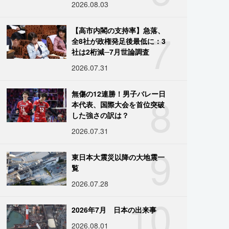
2026.08.03
7
【高市内閣の支持率】急落、
全8社が政権発足後最低に：3
社は2桁減─7月世論調査
2026.07.31
8
無傷の12連勝！男子バレー日
本代表、国際大会を首位突破
した強さの訳は？
2026.07.31
9
東日本大震災以降の大地震一
覧
2026.07.28
10
2026年7月 日本の出来事
2026.08.01