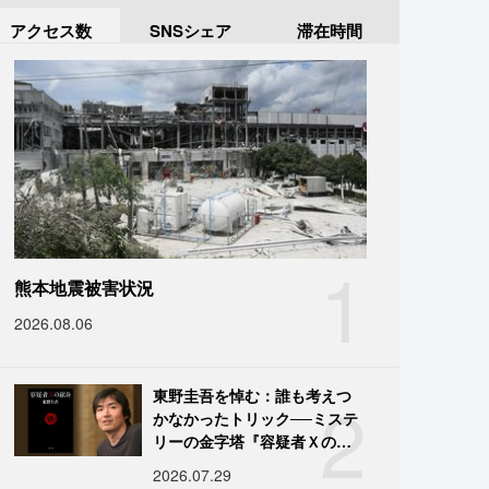
アクセス数
SNSシェア
滞在時間
1
熊本地震被害状況
2026.08.06
2
東野圭吾を悼む：誰も考えつ
かなかったトリック──ミステ
リーの金字塔『容疑者Ｘの献
身』の舞台裏
2026.07.29