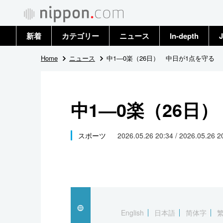
新着
カテゴリー
ニュース
In-depth
J
政治・外交
トップ
Home
ニュース
中1―0楽（26日） 中日が1点を守る
経済・ビジネス
アーカイブ
中1―0楽（26日
国際
社会
スポーツ
2026.05.26 20:34 / 2026.05.26 
文化
科学・技術
暮らし
English
日本語
简体字