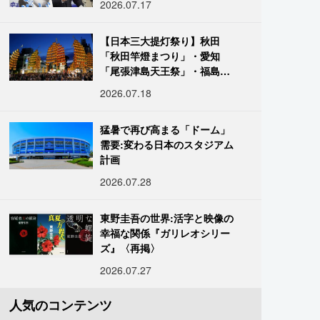
2026.07.17
【日本三大提灯祭り】秋田
「秋田竿燈まつり」・愛知
「尾張津島天王祭」・福島
「二本松の提灯祭り」:おびた
2026.07.18
だしい灯火が夜空を照らす光
の祭典
猛暑で再び高まる「ドーム」
需要:変わる日本のスタジアム
計画
2026.07.28
東野圭吾の世界:活字と映像の
幸福な関係『ガリレオシリー
ズ』〈再掲〉
2026.07.27
人気のコンテンツ