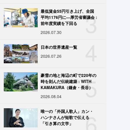
3
最低賃金55円引き上げ、全国
平均1176円に―厚労省審議会 :
前年度実績を下回る
2026.07.30
4
日本の世界遺産一覧
2026.07.26
5
豪雪の地と海辺の町で220年の
時を刻んだ伝統建築 : WITH
KAMAKURA（鎌倉・長谷）
2026.08.04
6
唯一の「外国人歌人」カン・
ハンナさんが短歌で伝える
「引き算の文学」