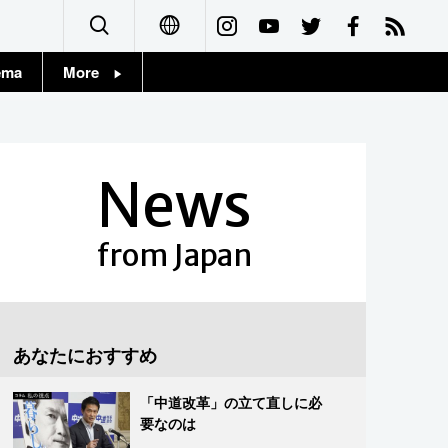
ema
More
English
Topics
简体字
Images
News
繁體字
People
Français
from Japan
東京
Español
お知らせ
العربية
あなたにおすすめ
Русский
「中道改革」の立て直しに必
要なのは