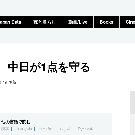
apan Data
旅と暮らし
動画/Live
Books
Cin
） 中日が1点を守る
20:49
更新
他の言語で読む
繁體字
Français
Español
العربية
Русский