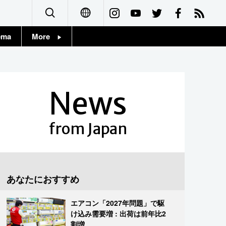
ema
More
English
Topics
简体字
Images
News
繁體字
People
Français
from Japan
東京
Español
お知らせ
العربية
あなたにおすすめ
Русский
エアコン「2027年問題」で駆
け込み需要増 : 出荷は前年比2
割増