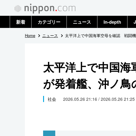
新着
カテゴリー
ニュース
In-depth
J
政治・外交
トップ
Home
ニュース
太平洋上で中国海軍空母を確認 戦闘機
経済・ビジネス
アーカイブ
太平洋上で中国海
国際
が発着艦、沖ノ鳥
社会
文化
社会
2026.05.26 21:16 / 2026.05.26 21:25
科学・技術
暮らし