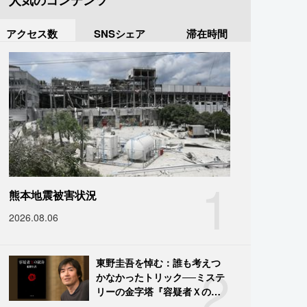
人気のコンテンツ
アクセス数
SNSシェア
滞在時間
1
熊本地震被害状況
2026.08.06
2
東野圭吾を悼む：誰も考えつ
かなかったトリック──ミステ
リーの金字塔『容疑者Ｘの献
身』の舞台裏