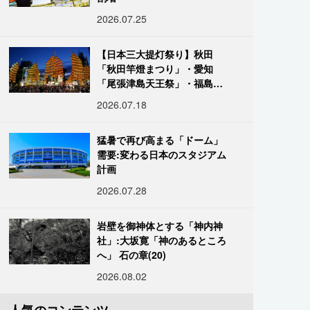
2026.07.25
【日本三大提灯祭り】秋田
「秋田竿燈まつり」・愛知
「尾張津島天王祭」・福島
「二本松の提灯祭り」:おびた
2026.07.18
だしい灯火が夜空を照らす光
の祭典
猛暑で再び高まる「ドーム」
需要:変わる日本のスタジアム
計画
2026.07.28
岩壁を御神体とする「神内神
社」:大坂寛「神のあるところ
へ」 石の章(20)
2026.08.02