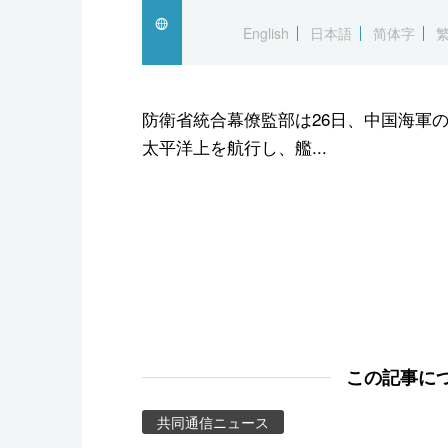
スポーツ・東京2020
English
日本語
简体字
防衛省統合幕僚監部は26日、中国海軍
太平洋上を航行し、艦...
この記事に
共同通信ニュース