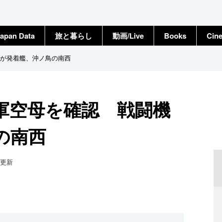
apan Data
旅と暮らし
動画/Live
Books
Cin
が発着艦、沖ノ鳥の南西
軍空母を確認 戦闘機
の南西
更新