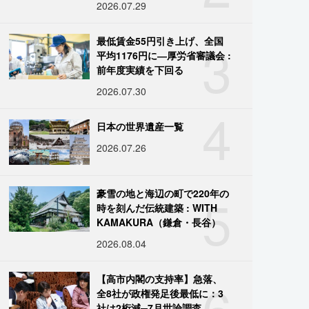
2026.07.29
3
最低賃金55円引き上げ、全国
平均1176円に―厚労省審議会 :
前年度実績を下回る
2026.07.30
4
日本の世界遺産一覧
2026.07.26
5
豪雪の地と海辺の町で220年の
時を刻んだ伝統建築 : WITH
KAMAKURA（鎌倉・長谷）
2026.08.04
6
【高市内閣の支持率】急落、
全8社が政権発足後最低に：3
社は2桁減─7月世論調査