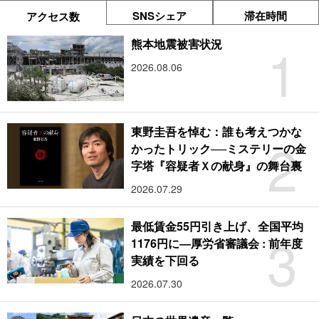
SNSシェア
滞在時間
アクセス数
1
熊本地震被害状況
2026.08.06
東野圭吾を悼む：誰も考えつかな
2
かったトリック──ミステリーの金
字塔『容疑者Ｘの献身』の舞台裏
2026.07.29
最低賃金55円引き上げ、全国平均
3
1176円に―厚労省審議会 : 前年度
実績を下回る
2026.07.30