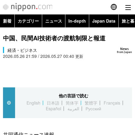
新着
カテゴリー
ニュース
In-depth
Japan Data
旅と暮
English
政治・外交
Topics
中国、民間AI技術者の渡航制限と報道
简体字
News
経済・ビジネス
経済・ビジネス
Images
繁體字
from Japan
2026.05.26 21:59 / 2026.05.27 00:40
更新
カテゴリー
国際・海外
People
Français
政治・外交
ニュース
社会
東京
Español
経済・ビジネス
トップ
In-depth
他の言語で読む
文化
お知らせ
العربية
English
日本語
简体字
繁體字
Français
Español
العربية
Русский
国際
アーカイブ
Japan Data
科学・技術
Русский
社会
旅と暮らし
暮らし
共同通信ニュース速報