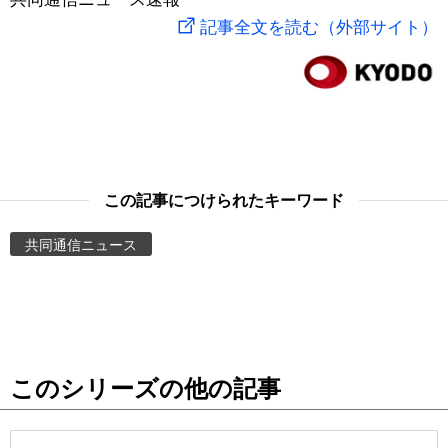
記事全文を読む（外部サイト）
スポーツ・東京2020
文化
動画/Live
科学・技術
Books
暮らし
Cinema
この記事につけられたキーワード
スポーツ・東京2020
Topics
共同通信ニュース
Images
People
東京
このシリーズの他の記事
お知らせ